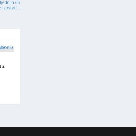
ljednjih 65
e izostati…
du: