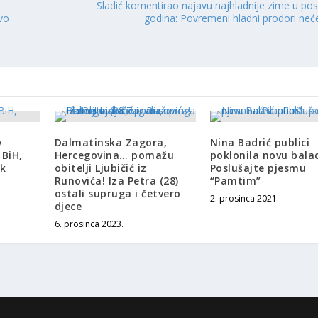
Sladić komentirao najavu najhladnije zime u pos
Ivo
godina: Povremeni hladni prodori neć
v
Dalmatinska Zagora,
Nina Badrić publici
 BiH,
Hercegovina… pomažu
poklonila novu bala
ak
obitelji Ljubičić iz
Poslušajte pjesmu
Runovića! Iza Petra (28)
“Pamtim”
ostali supruga i četvero
2. prosinca 2021.
djece
6. prosinca 2023.