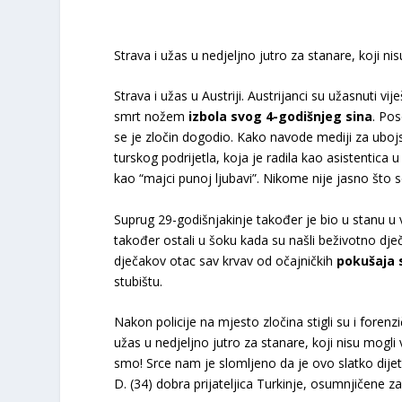
Strava i užas u nedjeljno jutro za stanare, koji ni
Strava i užas u Austriji. Austrijanci su užasnuti v
smrt nožem
izbola svog 4-godišnjeg sina
. Po
se je zločin dogodio. Kako navode mediji za uboj
turskog podrijetla, koja je radila kao asistentica u 
kao “majci punoj ljubavi”. Nikome nije jasno što 
Suprug 29-godišnjakinje također je bio u stanu u v
također ostali u šoku kada su našli beživotno dječ
dječakov otac sav krvav od očajničkih
pokušaja 
stubištu.
Nakon policije na mjesto zločina stigli su i forenz
užas u nedjeljno jutro za stanare, koji nisu mogli 
smo! Srce nam je slomljeno da je ovo slatko dijet
D. (34) dobra prijateljica Turkinje, osumnjičene z