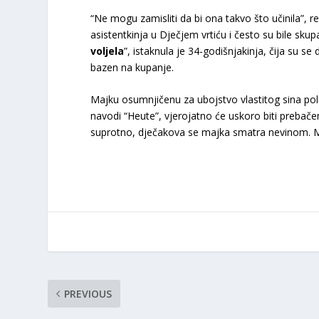
“Ne mogu zamisliti da bi ona takvo što učinila”, r
asistentkinja u Dječjem vrtiću i često su bile sku
voljela
”, istaknula je 34-godišnjakinja, čija su se
bazen na kupanje.
Majku osumnjičenu za ubojstvo vlastitog sina poli
navodi “Heute”, vjerojatno će uskoro biti prebač
suprotno, dječakova se majka smatra nevinom. Mot
PREVIOUS