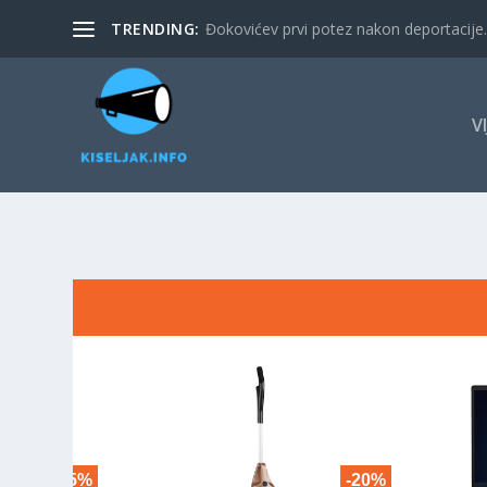
TRENDING:
Đokovićev prvi potez nakon deportacije. 
V