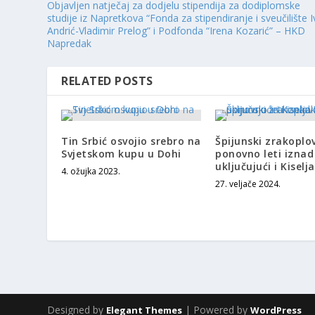
Objavljen natječaj za dodjelu stipendija za dodiplomske
studije iz Napretkova “Fonda za stipendiranje i sveučilište 
Andrić-Vladimir Prelog” i Podfonda “Irena Kozarić” – HKD
Napredak
RELATED POSTS
Tin Srbić osvojio srebro na
Špijunski zrakoplo
Svjetskom kupu u Dohi
ponovno leti iznad
uključujući i Kiselj
4. ožujka 2023.
27. veljače 2024.
Designed by
| Powered by
Elegant Themes
WordPress