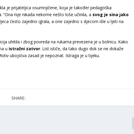
ekla je prijateljica osumnjičene, koja je također pedagoška
pa. “Ona nije nikada nekome nešto loše učinila, a
svog je sina jako
 djeca često zajedno igrala, a one zajedno s djecom išle u ljeti na
cija uhitila i zbog povreda na rukama prevezena je u bolnicu. Kako
ena u
istražni zatvor
. List ističe, da tako dugo dok se ne dokaže
iv ubojstva zasad je nepoznat. Istraga je u tijeku.
SHARE: