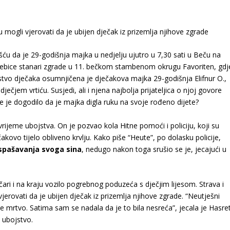
su mogli vjerovati da je ubijen dječak iz prizemlja njihove zgrade
iješću da je 29-godišnja majka u nedjelju ujutro u 7,30 sati u Beču na
sebice stanari zgrade u 11. bečkom stambenom okrugu Favoriten, gdj
stvo dječaka osumnjičena je dječakova majka 29-godišnja Elifnur O.,
dječjem vrtiću. Susjedi, ali i njena najbolja prijateljica o njoj govore
se je dogodilo da je majka digla ruku na svoje rođeno dijete?
rijeme ubojstva. On je pozvao kola Hitne pomoći i policiju, koji su
akovo tijelo obliveno krvlju. Kako piše “Heute”, po dolasku policije,
spašavanja svoga sina
, nedugo nakon toga srušio se je, jecajući u
ičari i na kraju vozilo pogrebnog poduzeća s dječjim lijesom. Strava i
vjerovati da je ubijen dječak iz prizemlja njihove zgrade. “Neutješni
e mrtvo. Satima sam se nadala da je to bila nesreća”, jecala je Hasre
a ubojstvo.