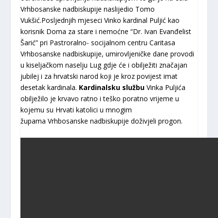
Vrhbosanske nadbiskupije naslijedio Tomo
Vukšić.Posljednjih mjeseci Vinko kardinal Puljić kao
korisnik Doma za stare i nemoćne “Dr. Ivan Evanđelist
Šarić” pri Pastroralno- socijalnom centru Caritasa
Vrhbosanske nadbiskupije, umirovljeničke dane provodi
u kiseljačkom naselju Lug gdje će i obilježiti značajan
jubilej i za hrvatski narod koji je kroz povijest imat
desetak kardinala.
Kardinalsku službu
Vinka Puljića
obilježilo je krvavo ratno i teško poratno vrijeme u
kojemu su Hrvati katolici u mnogim
župama Vrhbosanske nadbiskupije doživjeli progon.