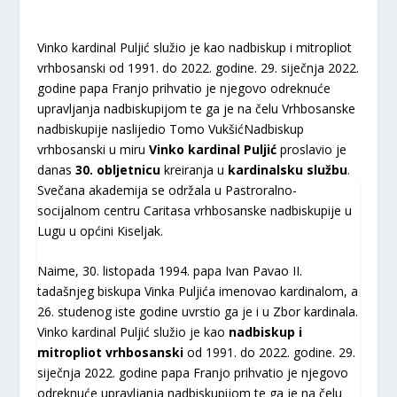
Vinko kardinal Puljić služio je kao nadbiskup i mitropliot
vrhbosanski od 1991. do 2022. godine. 29. siječnja 2022.
godine papa Franjo prihvatio je njegovo odreknuće
upravljanja nadbiskupijom te ga je na čelu Vrhbosanske
nadbiskupije naslijedio Tomo VukšićNadbiskup
vrhbosanski u miru
Vinko kardinal Puljić
proslavio je
danas
30. obljetnicu
kreiranja u
kardinalsku službu
.
Svečana akademija se održala u Pastroralno-
socijalnom centru Caritasa vrhbosanske nadbiskupije u
Lugu u općini Kiseljak.
Naime, 30. listopada 1994. papa Ivan Pavao II.
tadašnjeg biskupa Vinka Puljića imenovao kardinalom, a
26. studenog iste godine uvrstio ga je i u Zbor kardinala.
Vinko kardinal Puljić služio je kao
nadbiskup i
mitropliot vrhbosanski
od 1991. do 2022. godine. 29.
siječnja 2022. godine papa Franjo prihvatio je njegovo
odreknuće upravljanja nadbiskupijom te ga je na čelu