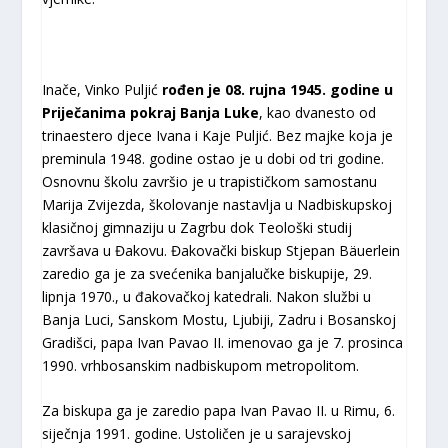
Inače, Vinko Puljić
rođen je 08. rujna 1945. godine u
Priječanima pokraj Banja Luke
, kao dvanesto od
trinaestero djece Ivana i Kaje Puljić. Bez majke koja je
preminula 1948. godine ostao je u dobi od tri godine.
Osnovnu školu završio je u trapističkom samostanu
Marija Zvijezda, školovanje nastavlja u Nadbiskupskoj
klasičnoj gimnaziju u Zagrbu dok Teološki studij
završava u Đakovu. Đakovački biskup Stjepan Bäuerlein
zaredio ga je za svećenika banjalučke biskupije, 29.
lipnja 1970., u đakovačkoj katedrali. Nakon službi u
Banja Luci, Sanskom Mostu, Ljubiji, Zadru i Bosanskoj
Gradišci, papa Ivan Pavao II. imenovao ga je 7. prosinca
1990. vrhbosanskim nadbiskupom metropolitom.
Za biskupa ga je zaredio papa Ivan Pavao II. u Rimu, 6.
siječnja 1991. godine. Ustoličen je u sarajevskoj