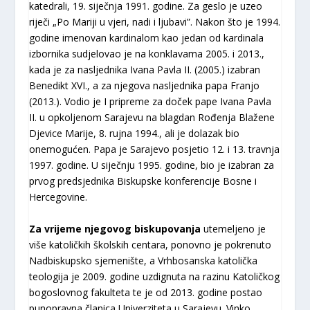
katedrali, 19. siječnja 1991. godine. Za geslo je uzeo
riječi „Po Mariji u vjeri, nadi i ljubavi”. Nakon što je 1994.
godine imenovan kardinalom kao jedan od kardinala
izbornika sudjelovao je na konklavama 2005. i 2013.,
kada je za nasljednika Ivana Pavla II. (2005.) izabran
Benedikt XVI., a za njegova nasljednika papa Franjo
(2013.). Vodio je I pripreme za doček pape Ivana Pavla
II. u opkoljenom Sarajevu na blagdan Rođenja Blažene
Djevice Marije, 8. rujna 1994., ali je dolazak bio
onemogućen. Papa je Sarajevo posjetio 12. i 13. travnja
1997. godine. U siječnju 1995. godine, bio je izabran za
prvog predsjednika Biskupske konferencije Bosne i
Hercegovine.
Za vrijeme njegovog biskupovanja
utemeljeno je
više katoličkih školskih centara, ponovno je pokrenuto
Nadbiskupsko sjemenište, a Vrhbosanska katolička
teologija je 2009. godine uzdignuta na razinu Katoličkog
bogoslovnog fakulteta te je od 2013. godine postao
punopravna članica Univerziteta u Sarajevu. Vinko