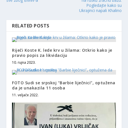
sve zbog BMW-a
na rusku zračnu bazu:
Pogledajte kako su
Ukrajinci napali Khalino
RELATED POSTS
Riječi Koste K. lede krv u žilama: Otkrio kako je
pravio popis za likvidaciju
10. rujna 2023.
FOTO Sudi se srpskoj “Barbie liječnici”, optužena
da je unakazila 11 osoba
11. veljače 2022.