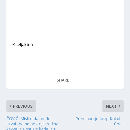
Kiseljak.info
SHARE:
PREVIOUS
NEXT
ČOVIĆ: Mislim da među
Preminuo je Josip Kožul –
Hrvatima ne postoji sredina
Coca
kakva je Posušje kada je u