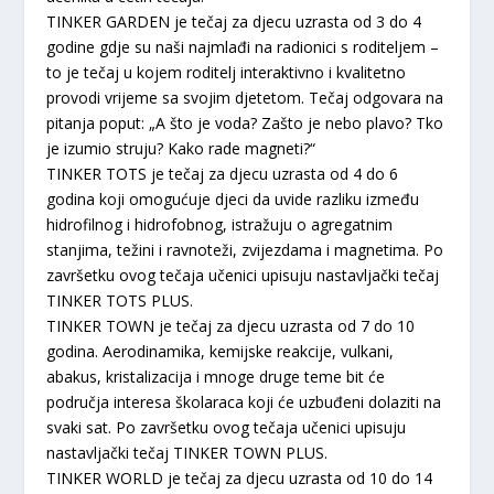
TINKER GARDEN je tečaj za djecu uzrasta od 3 do 4
godine gdje su naši najmlađi na radionici s roditeljem –
to je tečaj u kojem roditelj interaktivno i kvalitetno
provodi vrijeme sa svojim djetetom. Tečaj odgovara na
pitanja poput: „A što je voda? Zašto je nebo plavo? Tko
je izumio struju? Kako rade magneti?“
TINKER TOTS je tečaj za djecu uzrasta od 4 do 6
godina koji omogućuje djeci da uvide razliku između
hidrofilnog i hidrofobnog, istražuju o agregatnim
stanjima, težini i ravnoteži, zvijezdama i magnetima. Po
završetku ovog tečaja učenici upisuju nastavljački tečaj
TINKER TOTS PLUS.
TINKER TOWN je tečaj za djecu uzrasta od 7 do 10
godina. Aerodinamika, kemijske reakcije, vulkani,
abakus, kristalizacija i mnoge druge teme bit će
područja interesa školaraca koji će uzbuđeni dolaziti na
svaki sat. Po završetku ovog tečaja učenici upisuju
nastavljački tečaj TINKER TOWN PLUS.
TINKER WORLD je tečaj za djecu uzrasta od 10 do 14