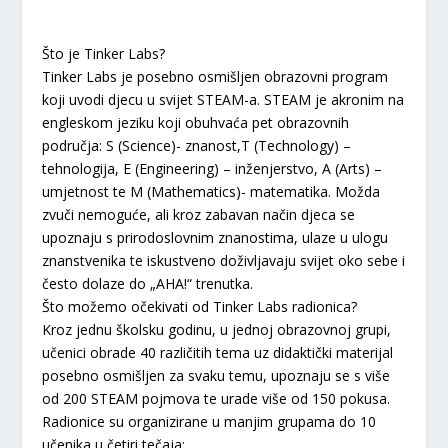
Što je Tinker Labs?
Tinker Labs je posebno osmišljen obrazovni program
koji uvodi djecu u svijet STEAM-a. STEAM je akronim na
engleskom jeziku koji obuhvaća pet obrazovnih
područja: S (Science)- znanost,T (Technology) –
tehnologija, E (Engineering) – inženjerstvo, A (Arts) –
umjetnost te M (Mathematics)- matematika. Možda
zvuči nemoguće, ali kroz zabavan način djeca se
upoznaju s prirodoslovnim znanostima, ulaze u ulogu
znanstvenika te iskustveno doživljavaju svijet oko sebe i
često dolaze do „AHA!“ trenutka.
Što možemo očekivati od Tinker Labs radionica?
Kroz jednu školsku godinu, u jednoj obrazovnoj grupi,
učenici obrade 40 različitih tema uz didaktički materijal
posebno osmišljen za svaku temu, upoznaju se s više
od 200 STEAM pojmova te urade više od 150 pokusa.
Radionice su organizirane u manjim grupama do 10
učenika u četiri tečaja: