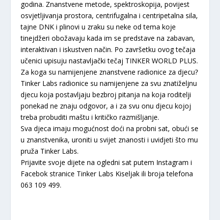
godina. Znanstvene metode, spektroskopija, povijest
osvjetljivanja prostora, centrifugalna i centripetalna sila,
tajne DNK i plinovi u zraku su neke od tema koje
tinejdžeri obožavaju kada im se predstave na zabavan,
interaktivan i iskustven način. Po završetku ovog tečaja
učenici upisuju nastavljački tečaj TINKER WORLD PLUS.
Za koga su namijenjene znanstvene radionice za djecu?
Tinker Labs radionice su namijenjene za svu znatiželjnu
djecu koja postavljaju bezbroj pitanja na koja roditelji
ponekad ne znaju odgovor, a i za svu onu djecu kojoj
treba probuditi maštu i kritičko razmišljanje.
Sva djeca imaju mogućnost doći na probni sat, obući se
u znanstvenika, uroniti u svijet znanosti i uvidjeti što mu
pruža Tinker Labs.
Prijavite svoje dijete na ogledni sat putem Instagram i
Facebok stranice Tinker Labs Kiseljak ili broja telefona
063 109 499.