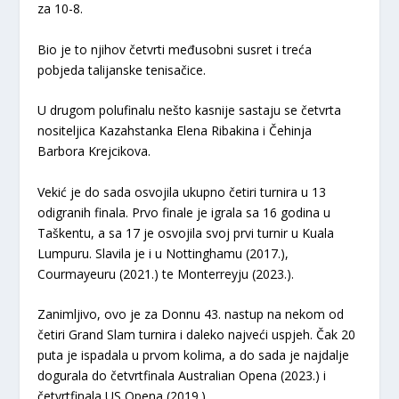
za 10-8.
Bio je to njihov četvrti međusobni susret i treća
pobjeda talijanske tenisačice.
U drugom polufinalu nešto kasnije sastaju se četvrta
nositeljica Kazahstanka Elena Ribakina i Čehinja
Barbora Krejcikova.
Vekić je do sada osvojila ukupno četiri turnira u 13
odigranih finala. Prvo finale je igrala sa 16 godina u
Taškentu, a sa 17 je osvojila svoj prvi turnir u Kuala
Lumpuru. Slavila je i u Nottinghamu (2017.),
Courmayeuru (2021.) te Monterreyju (2023.).
Zanimljivo, ovo je za Donnu 43. nastup na nekom od
četiri Grand Slam turnira i daleko najveći uspjeh. Čak 20
puta je ispadala u prvom kolima, a do sada je najdalje
dogurala do četvrtfinala Australian Opena (2023.) i
četvrtfinala US Opena (2019.).