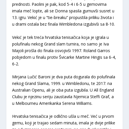
prednosti. Paolini je pak, kod 5-4 i 6-5 u gemovima
imala meč lopte, ali se Donna spasila gurnuvši susret u
13. igru. Vekić je u “tie-breaku” propustila priliku života i
u drami ostala bez finala Wimbledona izgubivši sa 8-10.
Vekić je tek treća hrvatska tenisačica koja je igrala u
polufinalu nekog Grand slam turnira, no samo je Iva
Majoli prošla do finala osvojivši 1997. Roland Garros
pobjedom u finalu protiv Švicarke Martine Hingis sa 6-4,
6-2.
Mirjana Lučić Baroni je dva puta dogurala do polufinala
nekog Grand Slama, 1999. u Wimbledonu, te 2017. na
Australian Openu, ali je oba puta izgubila. U All England
Clubu je njezinu seriju zaustavila Njemica Steffi Graf, a
u Melbourneu Amerikanka Serena Williams.
Hrvatska tenisačica je odlično ušla u meč. Već u prvom
gemu, koji je trajao sedam minuta, imala je dvije prilike