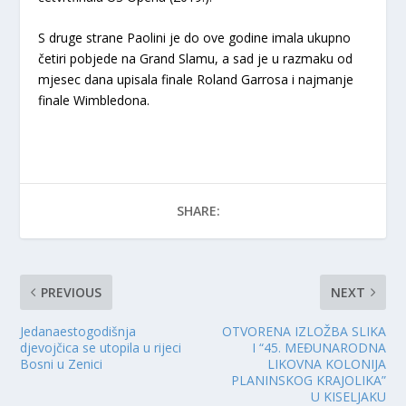
S druge strane Paolini je do ove godine imala ukupno
četiri pobjede na Grand Slamu, a sad je u razmaku od
mjesec dana upisala finale Roland Garrosa i najmanje
finale Wimbledona.
SHARE:
PREVIOUS
NEXT
Jedanaestogodišnja
OTVORENA IZLOŽBA SLIKA
djevojčica se utopila u rijeci
I “45. MEĐUNARODNA
Bosni u Zenici
LIKOVNA KOLONIJA
PLANINSKOG KRAJOLIKA”
U KISELJAKU