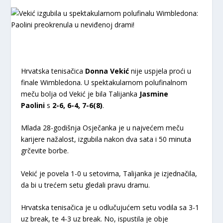
Hrvatska tenisačica
Donna Vekić
nije uspjela proći u
finale Wimbledona. U spektakularnom polufinalnom
meču bolja od Vekić je bila Talijanka
Jasmine
Paolini
s
2-6, 6-4, 7-6(8)
.
Mlada 28-godišnja Osječanka je u najvećem meču
karijere nažalost, izgubila nakon dva sata i 50 minuta
grčevite borbe.
Vekić je povela 1-0 u setovima, Talijanka je izjednačila,
da bi u trećem setu gledali pravu dramu.
Hrvatska tenisačica je u odlučujućem setu vodila sa 3-1
uz break, te 4-3 uz break. No, ispustila je obje