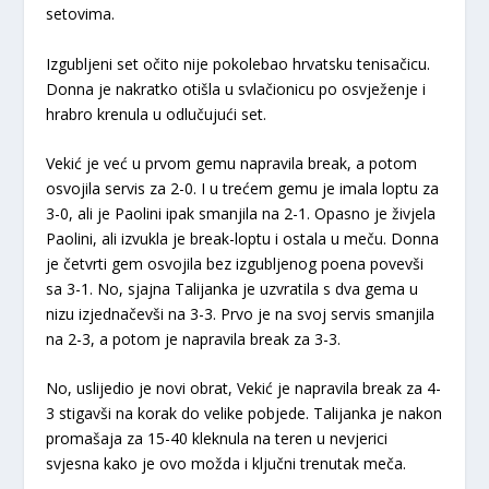
setovima.
Izgubljeni set očito nije pokolebao hrvatsku tenisačicu.
Donna je nakratko otišla u svlačionicu po osvježenje i
hrabro krenula u odlučujući set.
Vekić je već u prvom gemu napravila break, a potom
osvojila servis za 2-0. I u trećem gemu je imala loptu za
3-0, ali je Paolini ipak smanjila na 2-1. Opasno je živjela
Paolini, ali izvukla je break-loptu i ostala u meču. Donna
je četvrti gem osvojila bez izgubljenog poena povevši
sa 3-1. No, sjajna Talijanka je uzvratila s dva gema u
nizu izjednačevši na 3-3. Prvo je na svoj servis smanjila
na 2-3, a potom je napravila break za 3-3.
No, uslijedio je novi obrat, Vekić je napravila break za 4-
3 stigavši na korak do velike pobjede. Talijanka je nakon
promašaja za 15-40 kleknula na teren u nevjerici
svjesna kako je ovo možda i ključni trenutak meča.