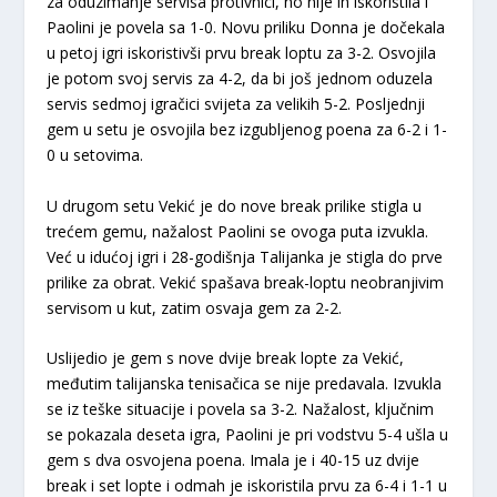
za oduzimanje servisa protivnici, no nije ih iskoristila i
Paolini je povela sa 1-0. Novu priliku Donna je dočekala
u petoj igri iskoristivši prvu break loptu za 3-2. Osvojila
je potom svoj servis za 4-2, da bi još jednom oduzela
servis sedmoj igračici svijeta za velikih 5-2. Posljednji
gem u setu je osvojila bez izgubljenog poena za 6-2 i 1-
0 u setovima.
U drugom setu Vekić je do nove break prilike stigla u
trećem gemu, nažalost Paolini se ovoga puta izvukla.
Već u idućoj igri i 28-godišnja Talijanka je stigla do prve
prilike za obrat. Vekić spašava break-loptu neobranjivim
servisom u kut, zatim osvaja gem za 2-2.
Uslijedio je gem s nove dvije break lopte za Vekić,
međutim talijanska tenisačica se nije predavala. Izvukla
se iz teške situacije i povela sa 3-2. Nažalost, ključnim
se pokazala deseta igra, Paolini je pri vodstvu 5-4 ušla u
gem s dva osvojena poena. Imala je i 40-15 uz dvije
break i set lopte i odmah je iskoristila prvu za 6-4 i 1-1 u