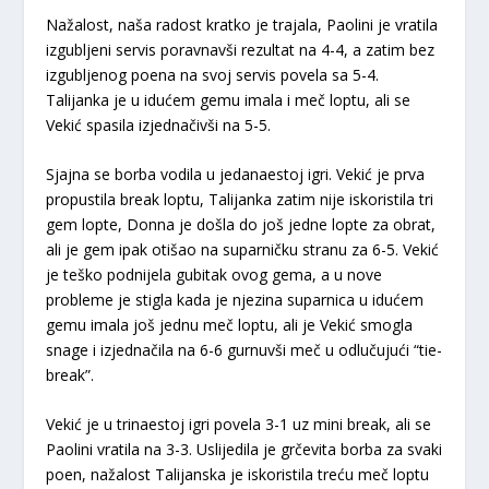
Nažalost, naša radost kratko je trajala, Paolini je vratila
izgubljeni servis poravnavši rezultat na 4-4, a zatim bez
izgubljenog poena na svoj servis povela sa 5-4.
Talijanka je u idućem gemu imala i meč loptu, ali se
Vekić spasila izjednačivši na 5-5.
Sjajna se borba vodila u jedanaestoj igri. Vekić je prva
propustila break loptu, Talijanka zatim nije iskoristila tri
gem lopte, Donna je došla do još jedne lopte za obrat,
ali je gem ipak otišao na suparničku stranu za 6-5. Vekić
je teško podnijela gubitak ovog gema, a u nove
probleme je stigla kada je njezina suparnica u idućem
gemu imala još jednu meč loptu, ali je Vekić smogla
snage i izjednačila na 6-6 gurnuvši meč u odlučujući “tie-
break”.
Vekić je u trinaestoj igri povela 3-1 uz mini break, ali se
Paolini vratila na 3-3. Uslijedila je grčevita borba za svaki
poen, nažalost Talijanska je iskoristila treću meč loptu