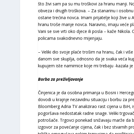
što živi sam pa su mu troškovi za hranu manji. 
obveza i drugih troškova. – Za stanarinu i osobnu
ostane trećina novca. Imam prijatelje koji žive u A
hranu troše manje novca. Naravno, imaju veće plaće
Vani se sve vrti oko djece ili posla – kaže Nikola
policama svakodnevno mijenjaju.
– Veliki dio svoje plaće trošim na hranu, čak i v
danom sve skuplja, odnosno da je svaka veća kup
kupujem iste namirnice koje mi trebaju -kazala je
Borba za preživljavanje
Činjenica je da osobna primanja u Bosni i Hercegov
dovodi u krajnje nezavidnu situaciju i borbu za pr
Bloomberg Adria TV analizirao rast cijena u BiH, is
pogoršava nedostatak radne snage. Veliki trgovački
potrošače. Trgovci ponekad snižavaju marže da bi
izgovor za povećanje cijena, čak i bez stvarnih p
tržišta omogućava nekim trgovcima da profitiraju u