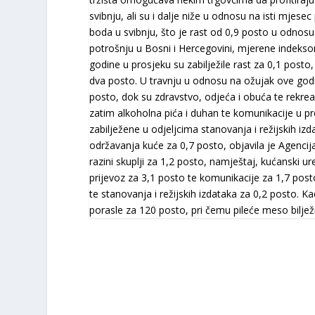
svibnju, ali su i dalje niže u odnosu na isti mjes
boda u svibnju, što je rast od 0,9 posto u odnosu
potrošnju u Bosni i Hercegovini, mjerene indeks
godine u prosjeku su zabilježile rast za 0,1 posto,
dva posto. U travnju u odnosu na ožujak ove godin
posto, dok su zdravstvo, odjeća i obuća te rekreac
zatim alkoholna pića i duhan te komunikacije u pro
zabilježene u odjeljcima stanovanja i režijskih iz
održavanja kuće za 0,7 posto, objavila je Agencija
razini skuplji za 1,2 posto, namještaj, kućanski u
prijevoz za 3,1 posto te komunikacije za 1,7 post
te stanovanja i režijskih izdataka za 0,2 posto. K
porasle za 120 posto, pri čemu pileće meso bilježi