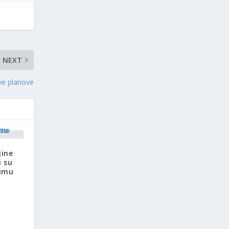
NEXT
ve planove
jine
i su
žimu