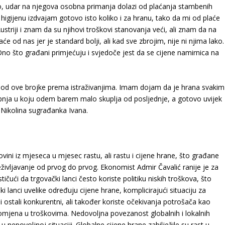
No, udar na njegova osobna primanja dolazi od plaćanja stambenih
 higijenu izdvajam gotovo isto koliko i za hranu, tako da mi od plaće
ustriji i znam da su njihovi troškovi stanovanja veći, ali znam da na
 od nas jer je standard bolji, ali kad sve zbrojim, nije ni njima lako.
. Ono što građani primjećuju i svjedoče jest da se cijene namirnica na
iše od ove brojke prema istraživanjima. Imam dojam da je hrana svakim
nja u koju odem barem malo skuplja od posljednje, a gotovo uvijek
 Nikolina sugrađanka Ivana.
ini iz mjeseca u mjesec rastu, ali rastu i cijene hrane, što građane
eživljavanje od prvog do prvog. Ekonomist Admir Čavalić ranije je za
tičući da trgovački lanci često koriste politiku niskih troškova, što
 lanci uvelike određuju cijene hrane, komplicirajući situaciju za
 ostali konkurentni, ali također koriste očekivanja potrošača kao
romjena u troškovima. Nedovoljna povezanost globalnih i lokalnih
 nepovoljnoj situaciji. Globalne cijene hrane zabilježile su rast u