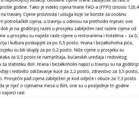
ec prošle godine. Tako je indeks cijena hrane FAO-a (FFPI) iznosio 120,
 na travanj. Cijene proizvoda i usluga koje se koriste za osobnu
om potrošačkih cijena, u travnju u odnosu na prethodni mjesec ove
 dok je na godišnjoj razini u prosjeku zabilježen rast razine cijena od
e u prosjeku su najviše rasle cijene u restoranima i hotelima – za 0,
ija i kultura poskupjeli za po 0,5 posto. Hrana i bezalkoholna pića,
sjeku su bili skuplji za po 0,2 posto. Niže cijene u prosjeku su
dataka za 0,5 posto te namještaja, kućanskih uređaja i redovitog
 za statistiku BiH. Hrana i bezalkoholni napici u travnju su na godišnjo
ređaji i redovito održavanje kuće za 2,2 posto, zdravstvo za 3,5 posto,
o. Prosječni pad cijena zabilježen je kod odjeće i obuće za 7,3 posto
ada je riječ o cijenama mesa u BiH, one su u posljednje tri godine
 najveći rast