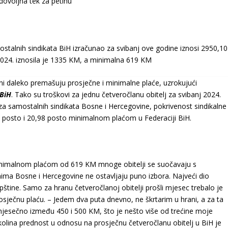
ostalnih sindikata BiH izračunao za svibanj ove godine iznosi 2950,10
2024. iznosila je 1335 KM, a minimalna 619 KM
ini daleko premašuju prosječne i minimalne plaće, uzrokujući
 BiH
. Tako su troškovi za jednu četveročlanu obitelj za svibanj 2024.
a samostalnih sindikata Bosne i Hercegovine, pokrivenost sindikalne
 posto i 20,98 posto minimalnom plaćom u Federaciji BiH.
nimalnom plaćom od 619 KM mnoge obitelji se suočavaju s
 Bosne i Hercegovine ne ostavljaju puno izbora. Najveći dio
tine. Samo za hranu četveročlanoj obitelji prošli mjesec trebalo je
rosječnu plaću. – Jedem dva puta dnevno, ne škrtarim u hrani, a za ta
jesečno između 450 i 500 KM, što je nešto više od trećine moje
kolina prednost u odnosu na prosječnu četveročlanu obitelj u BiH je