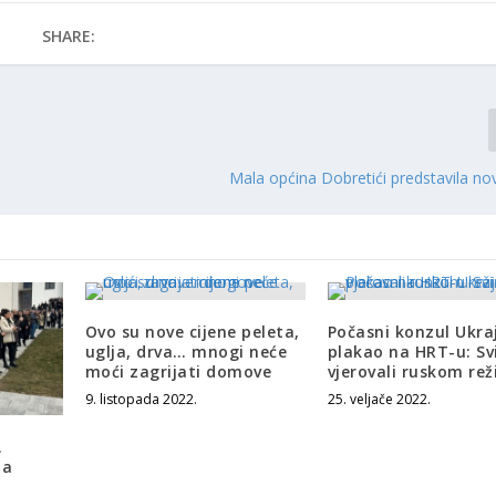
SHARE:
Mala općina Dobretići predstavila no
Ovo su nove cijene peleta,
Počasni konzul Ukra
uglja, drva… mnogi neće
plakao na HRT-u: Sv
moći zagrijati domove
vjerovali ruskom re
9. listopada 2022.
25. veljače 2022.
.
ja