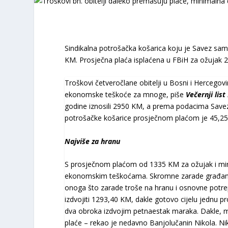
Sindikalna potrošačka košarica koju je Savez sam
KM. Prosječna plaća isplaćena u FBiH za ožujak 
Troškovi četveročlane obitelji u Bosni i Hercegov
ekonomske teškoće za mnoge, piše
Večernji list
godine iznosili 2950 KM, a prema podacima Savez
potrošačke košarice prosječnom plaćom je 45,25
Najviše za hranu
S prosječnom plaćom od 1335 KM za ožujak i mi
ekonomskim teškoćama. Skromne zarade građanima
onoga što zarade troše na hranu i osnovne potrepš
izdvojiti 1293,40 KM, dakle gotovo cijelu jednu p
dva obroka izdvojim petnaestak maraka. Dakle, m
plaće – rekao je nedavno Banjolučanin Nikola. Ni