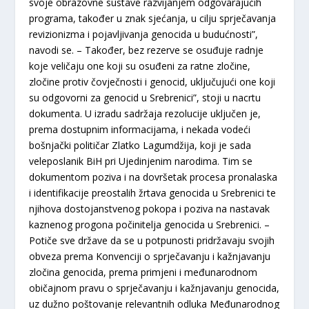
svoje obrazovne sustave razvijanjem odgovarajućih
programa, također u znak sjećanja, u cilju sprječavanja
revizionizma i pojavljivanja genocida u budućnosti”,
navodi se. – Također, bez rezerve se osuđuje radnje
koje veličaju one koji su osuđeni za ratne zločine,
zločine protiv čovječnosti i genocid, uključujući one koji
su odgovorni za genocid u Srebrenici”, stoji u nacrtu
dokumenta. U izradu sadržaja rezolucije uključen je,
prema dostupnim informacijama, i nekada vodeći
bošnjački političar Zlatko Lagumdžija, koji je sada
veleposlanik BiH pri Ujedinjenim narodima. Tim se
dokumentom poziva i na dovršetak procesa pronalaska
i identifikacije preostalih žrtava genocida u Srebrenici te
njihova dostojanstvenog pokopa i poziva na nastavak
kaznenog progona počinitelja genocida u Srebrenici. –
Potiče sve države da se u potpunosti pridržavaju svojih
obveza prema Konvenciji o sprječavanju i kažnjavanju
zločina genocida, prema primjeni i međunarodnom
običajnom pravu o sprječavanju i kažnjavanju genocida,
uz dužno poštovanje relevantnih odluka Međunarodnog