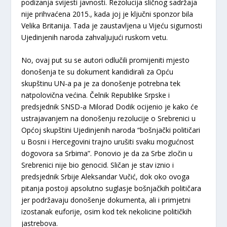
podizanja svijesti javnosti. Rezolucija sličnog sadržaja
nije prihvaćena 2015., kada joj je ključni sponzor bila
Velika Britanija. Tada je zaustavljena u Vijeću sigurnosti
Ujedinjenih naroda zahvaljujući ruskom vetu.
No, ovaj put su se autori odlučili promijeniti mjesto
donošenja te su dokument kandidirali za Opću
skupštinu UN-a pa je za donošenje potrebna tek
natpolovična većina. Čelnik Republike Srpske i
predsjednik SNSD-a Milorad Dodik ocijenio je kako će
ustrajavanjem na donošenju rezolucije o Srebrenici u
Općoj skupštini Ujedinjenih naroda “bošnjački političari
u Bosni i Hercegovini trajno urušiti svaku mogućnost
dogovora sa Srbima”. Ponovio je da za Srbe zločin u
Srebrenici nije bio genocid. Sličan je stav iznio i
predsjednik Srbije Aleksandar Vučić, dok oko ovoga
pitanja postoji apsolutno suglasje bošnjačkih političara
jer podržavaju donošenje dokumenta, ali i primjetni
izostanak euforije, osim kod tek nekolicine političkih
jastrebova.