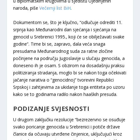
u diplomatskim krugovima u sjedištu Ujedinjenih
naroda, piše
Večernji list BiH
.
Dokumentom se, što je ključno, “odlučuje odrediti 11.
srpnja kao Međunarodni dan sjećanja i sjećanja na
genocid u Srebrenici 1995., koji će se obilježavati svake
godine”. Time bi se, zapravo, dala veća snaga
presudama Međunarodnog suda za ratne zločine
počinjene na području Jugoslavije u slučaju genocida, a
doneseno ih je osam. S obzirom na dosadašnju praksu
politiziranja stradanja, moglo bi se nakon toga očekivati
jačanje narativa o “genocidnoj” tvorevini Republici
Srpskoj i zahtjevima za ukidanje toga entiteta po uzoru
kako se to godinama radilo nakon haaških presuda.
PODIZANJE SVJESNOSTI
U drugom zaključku rezolucije “bezrezervno se osuđuje
svako poricanje genocida u Srebrenici i potiče države
članice da očuvaju utvrđene činjenice, uključujući kroz