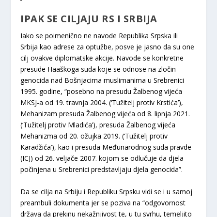
IPAK SE CILJAJU RS I SRBIJA
Iako se poimenično ne navode Republika Srpska ili
Srbija kao adrese za optužbe, posve je jasno da su one
cilj ovakve diplomatske akcije. Navode se konkretne
presude Haaškoga suda koje se odnose na zločin
genocida nad Bošnjacima muslimanima u Srebrenici
1995. godine, “posebno na presudu Žalbenog vijeća
MKSJ-a od 19. travnja 2004. (‘Tužitelj protiv Krstića’),
Mehanizam presuda Žalbenog vijeća od 8. lipnja 2021.
(‘Tužitelj protiv Mladića’), presuda Žalbenog vijeća
Mehanizma od 20. ožujka 2019. (‘Tužitelj protiv
Karadžića’), kao i presuda Međunarodnog suda pravde
(ICJ) od 26. veljače 2007. kojom se odlučuje da djela
počinjena u Srebrenici predstavljaju djela genocida”.
Da se cilja na Srbiju i Republiku Srpsku vidi se i u samoj
preambuli dokumenta jer se poziva na “odgovornost
država da prekinu nekažnjivost te, u tu svrhu, temeljito