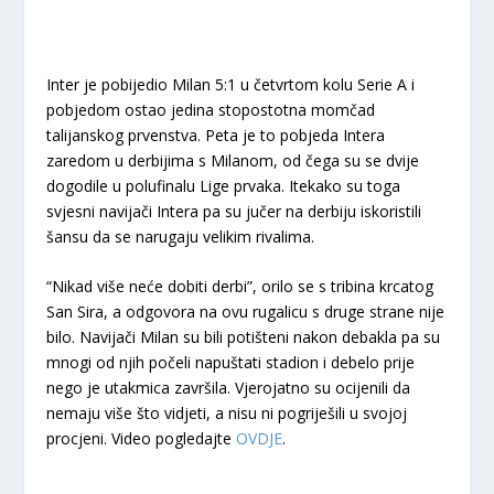
Inter je pobijedio Milan 5:1 u četvrtom kolu Serie A i
pobjedom ostao jedina stopostotna momčad
talijanskog prvenstva. Peta je to pobjeda Intera
zaredom u derbijima s Milanom, od čega su se dvije
dogodile u polufinalu Lige prvaka. Itekako su toga
svjesni navijači Intera pa su jučer na derbiju iskoristili
šansu da se narugaju velikim rivalima.
“Nikad više neće dobiti derbi”, orilo se s tribina krcatog
San Sira, a odgovora na ovu rugalicu s druge strane nije
bilo. Navijači Milan su bili potišteni nakon debakla pa su
mnogi od njih počeli napuštati stadion i debelo prije
nego je utakmica završila. Vjerojatno su ocijenili da
nemaju više što vidjeti, a nisu ni pogriješili u svojoj
procjeni. Video pogledajte
OVDJE
.