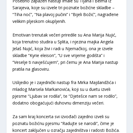
Posebno zapažen nastup imale su Tijana i Belma iz
Sarajeva, koje su izvele tri poznate božićne skladbe –
“Tiha noć”, “Na plavoj pučini” i “Bijeli Božić”, nagrađene
velikim pljeskom okupljenih.
Emotivan trenutak večeri priredile su Ana Marija Nujić,
koja trenutno studira u Splita, i njezina majka Angela
Jelaš Nujić, koja živi i radi u Njemačkoj, ona je izvele
skladbe “Kyrie eleison”, “U sve vrijeme godišta” i
“Veselje ti navješćujem”, pri čemu je Ana Marija nastup
pratila na glasoviru.
Uslijedio je i zajednički nastup fra Mirka Majdandžića i
mladog Marsela Markanovića, koji su u duetu izveli
pjesme “Ljubav se rodila”, te “Djetešce nam se rodilo”,
dodatno obogaćujući duhovnu dimenziju večeri.
Za sam kraj koncerta svi izvođači zajedno izveli su
poznatu božićnu pjesmu “Radujte se narodi”, čime je
koncert zaključen u ozračju zajedništva i radosti Božića.