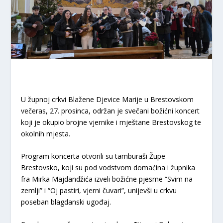
U župnoj crkvi Blažene Djevice Marije u Brestovskom
večeras, 27. prosinca, održan je svečani božićni koncert
koji je okupio brojne vjernike i mještane Brestovskog te
okolnih mjesta.
Program koncerta otvorili su tamburaši Župe
Brestovsko, koji su pod vodstvom domaćina i župnika
fra Mirka Majdandžića izveli božićne pjesme “Svim na
zemlji” i “Oj pastiri, vjerni čuvari”, unijevši u crkvu
poseban blagdanski ugođaj.