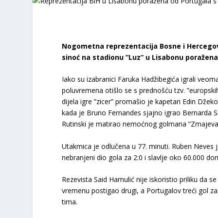
Nogometna reprezentacija Bosne i Hercegovin
sinoć na stadionu ”Luz” u Lisabonu poražena
Iako su izabranici Faruka Hadžibegića igrali veom
poluvremena otišlo se s prednošću tzv. ”europski
dijela igre ”zicer” promašio je kapetan Edin Džeko
kada je Bruno Fernandes sjajno igrao Bernarda Sil
Rutinski je matirao nemoćnog golmana ”Zmajeva”
Utakmica je odlučena u 77. minuti. Ruben Neves j
nebranjeni dio gola za 2:0 i slavlje oko 60.000 do
Rezevista Said Hamulić nije iskoristio priliku da
vremenu postigao drugi, a Portugalov treći gol za
tima.