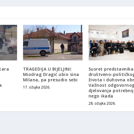
tara
TRAGEDIJA U BIJELJINI:
Susret predstavnika
Miodrag Dragić ubio sina
društveno-političko
Milana, pa presudio sebi
života i duhovna ob
a
Važnost odgovorno
17. ožujka 2026.
djelovanja potrebni
nego ikada
28. ožujka 2026.