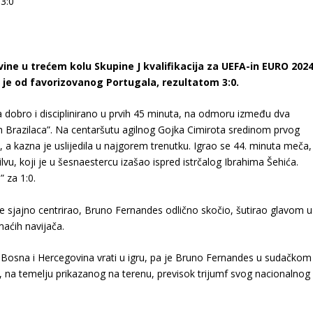
e u trećem kolu Skupine J kvalifikacija za UEFA-in EURO 2024
 je od favorizovanog Portugala, rezultatom 3:0.
a dobro i disciplinirano u prvih 45 minuta, na odmoru između dva
h Brazilaca”. Na centaršutu agilnog Gojka Cimirota sredinom prvog
, a kazna je uslijedila u najgorem trenutku. Igrao se 44. minuta meča,
vu, koji je u šesnaestercu izašao ispred istrčalog Ibrahima Šehića.
 za 1:0.
e sjajno centrirao, Bruno Fernandes odlično skočio, šutirao glavom u
maćih navijača.
 se Bosna i Hercegovina vrati u igru, pa je Bruno Fernandes u sudačkom
, na temelju prikazanog na terenu, previsok trijumf svog nacionalnog