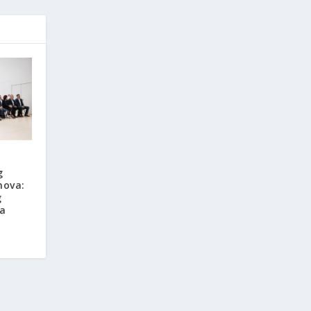
g
nova:
g
ja