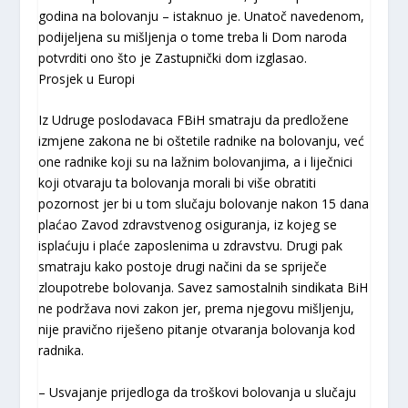
godina na bolovanju – istaknuo je. Unatoč navedenom,
podijeljena su mišljenja o tome treba li Dom naroda
potvrditi ono što je Zastupnički dom izglasao.
Prosjek u Europi
Iz Udruge poslodavaca FBiH smatraju da predložene
izmjene zakona ne bi oštetile radnike na bolovanju, već
one radnike koji su na lažnim bolovanjima, a i liječnici
koji otvaraju ta bolovanja morali bi više obratiti
pozornost jer bi u tom slučaju bolovanje nakon 15 dana
plaćao Zavod zdravstvenog osiguranja, iz kojeg se
isplaćuju i plaće zaposlenima u zdravstvu. Drugi pak
smatraju kako postoje drugi načini da se spriječe
zloupotrebe bolovanja. Savez samostalnih sindikata BiH
ne podržava novi zakon jer, prema njegovu mišljenju,
nije pravično riješeno pitanje otvaranja bolovanja kod
radnika.
– Usvajanje prijedloga da troškovi bolovanja u slučaju