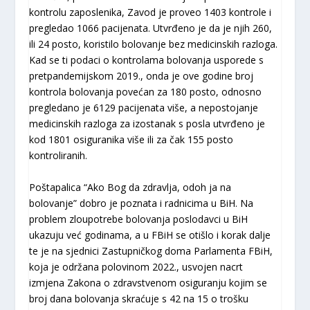
kontrolu zaposlenika, Zavod je proveo 1403 kontrole i
pregledao 1066 pacijenata. Utvrđeno je da je njih 260,
ili 24 posto, koristilo bolovanje bez medicinskih razloga.
Kad se ti podaci o kontrolama bolovanja usporede s
pretpandemijskom 2019., onda je ove godine broj
kontrola bolovanja povećan za 180 posto, odnosno
pregledano je 6129 pacijenata više, a nepostojanje
medicinskih razloga za izostanak s posla utvrđeno je
kod 1801 osiguranika više ili za čak 155 posto
kontroliranih.
Poštapalica “Ako Bog da zdravlja, odoh ja na
bolovanje” dobro je poznata i radnicima u BiH. Na
problem zloupotrebe bolovanja poslodavci u BiH
ukazuju već godinama, a u FBiH se otišlo i korak dalje
te je na sjednici Zastupničkog doma Parlamenta FBiH,
koja je održana polovinom 2022., usvojen nacrt
izmjena Zakona o zdravstvenom osiguranju kojim se
broj dana bolovanja skraćuje s 42 na 15 o trošku