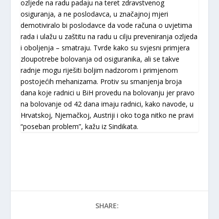
ozljede na radu padaju na teret zdravstvenog
osiguranja, a ne poslodavca, u značajnoj mjeri
demotiviralo bi poslodavce da vode računa o uvjetima
rada i ulažu u zaštitu na radu u cilju preveniranja ozljeda
i oboljenja – smatraju. Tvrde kako su svjesni primjera
zloupotrebe bolovanja od osiguranika, ali se takve
radnje mogu riješiti boljim nadzorom i primjenom
postojećih mehanizama. Protiv su smanjenja broja
dana koje radnici u BiH provedu na bolovanju jer pravo
na bolovanje od 42 dana imaju radnici, kako navode, u
Hrvatskoj, Njemačkoj, Austriji i oko toga nitko ne pravi
“poseban problem”, kažu iz Sindikata.
SHARE: