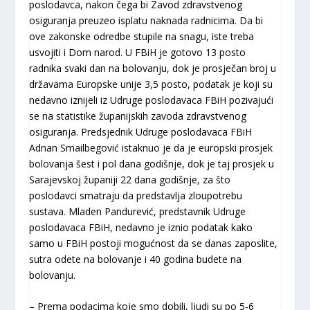
poslodavca, nakon čega bi Zavod zdravstvenog
osiguranja preuzeo isplatu naknada radnicima. Da bi
ove zakonske odredbe stupile na snagu, iste treba
usvojiti i Dom narod. U FBiH je gotovo 13 posto
radnika svaki dan na bolovanju, dok je prosječan broj u
državama Europske unije 3,5 posto, podatak je koji su
nedavno iznijeli iz Udruge poslodavaca FBiH pozivajući
se na statistike županijskih zavoda zdravstvenog
osiguranja. Predsjednik Udruge poslodavaca FBiH
Adnan Smailbegović istaknuo je da je europski prosjek
bolovanja šest i pol dana godišnje, dok je taj prosjek u
Sarajevskoj županiji 22 dana godišnje, za što
poslodavci smatraju da predstavlja zloupotrebu
sustava. Mladen Pandurević, predstavnik Udruge
poslodavaca FBiH, nedavno je iznio podatak kako
samo u FBiH postoji mogućnost da se danas zaposlite,
sutra odete na bolovanje i 40 godina budete na
bolovanju.
– Prema podacima koje smo dobili, ljudi su po 5-6