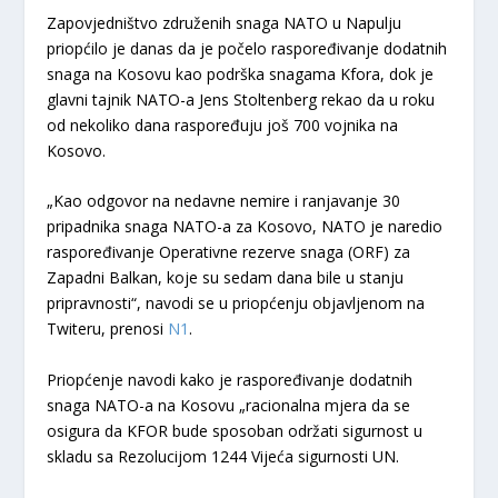
Zapovjedništvo združenih snaga NATO u Napulju
priopćilo je danas da je počelo raspoređivanje dodatnih
snaga na Kosovu kao podrška snagama Kfora, dok je
glavni tajnik NATO-a Jens Stoltenberg rekao da u roku
od nekoliko dana raspoređuju još 700 vojnika na
Kosovo.
„Kao odgovor na nedavne nemire i ranjavanje 30
pripadnika snaga NATO-a za Kosovo, NATO je naredio
raspoređivanje Operativne rezerve snaga (ORF) za
Zapadni Balkan, koje su sedam dana bile u stanju
pripravnosti“, navodi se u priopćenju objavljenom na
Twiteru, prenosi
N1
.
Priopćenje navodi kako je raspoređivanje dodatnih
snaga NATO-a na Kosovu „racionalna mjera da se
osigura da KFOR bude sposoban održati sigurnost u
skladu sa Rezolucijom 1244 Vijeća sigurnosti UN.