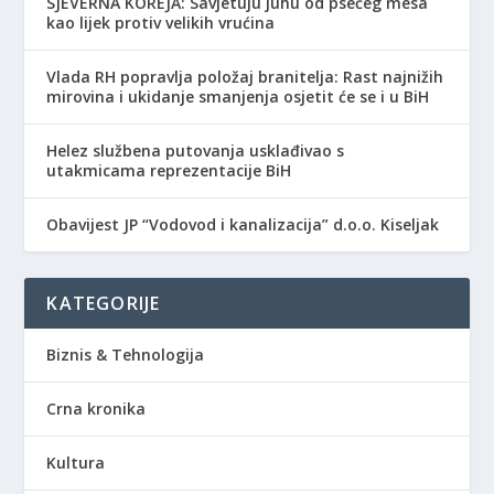
SJEVERNA KOREJA: Savjetuju juhu od psećeg mesa
kao lijek protiv velikih vrućina
Vlada RH popravlja položaj branitelja: Rast najnižih
mirovina i ukidanje smanjenja osjetit će se i u BiH
Helez službena putovanja usklađivao s
utakmicama reprezentacije BiH
Obavijest JP “Vodovod i kanalizacija” d.o.o. Kiseljak
KATEGORIJE
Biznis & Tehnologija
Crna kronika
Kultura