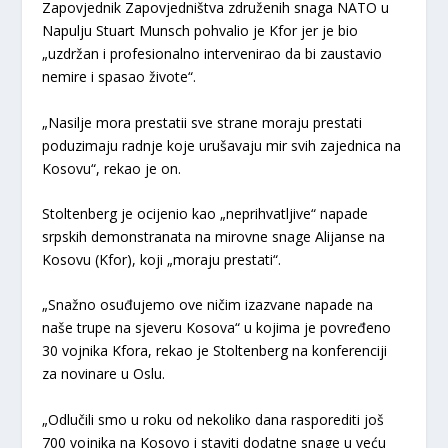
Zapovjednik Zapovjedništva združenih snaga NATO u
Napulju Stuart Munsch pohvalio je Kfor jer je bio
„uzdržan i profesionalno intervenirao da bi zaustavio
nemire i spasao živote“.
„Nasilje mora prestatii sve strane moraju prestati
poduzimaju radnje koje urušavaju mir svih zajednica na
Kosovu“, rekao je on.
Stoltenberg je ocijenio kao „neprihvatljive“ napade
srpskih demonstranata na mirovne snage Alijanse na
Kosovu (Kfor), koji „moraju prestati“.
„Snažno osuđujemo ove ničim izazvane napade na
naše trupe na sjeveru Kosova“ u kojima je povređeno
30 vojnika Kfora, rekao je Stoltenberg na konferenciji
za novinare u Oslu.
„Odlučili smo u roku od nekoliko dana rasporediti još
700 vojnika na Kosovo i staviti dodatne snage u veću