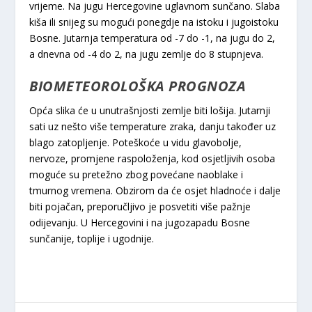
vrijeme. Na jugu Hercegovine uglavnom sunčano. Slaba
kiša ili snijeg su mogući ponegdje na istoku i jugoistoku
Bosne. Jutarnja temperatura od -7 do -1, na jugu do 2,
a dnevna od -4 do 2, na jugu zemlje do 8 stupnjeva.
BIOMETEOROLOŠKA PROGNOZA
Opća slika će u unutrašnjosti zemlje biti lošija. Jutarnji
sati uz nešto više temperature zraka, danju također uz
blago zatopljenje. Poteškoće u vidu glavobolje,
nervoze, promjene raspoloženja, kod osjetljivih osoba
moguće su pretežno zbog povećane naoblake i
tmurnog vremena. Obzirom da će osjet hladnoće i dalje
biti pojačan, preporučljivo je posvetiti više pažnje
odijevanju. U Hercegovini i na jugozapadu Bosne
sunčanije, toplije i ugodnije.