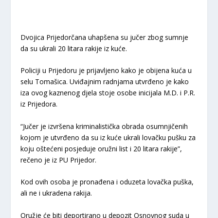
Dvojica Prijedorčana uhapšena su jučer zbog sumnje
da su ukrali 20 litara rakije iz kuće.
Policiji u Prijedoru je prijavljeno kako je obijena kuća u
selu Tomašica. Uviđajnim radnjama utvrđeno je kako
iza ovog kaznenog djela stoje osobe inicijala M.D. i P.R.
iz Prijedora.
“Jučer je izvršena kriminalistička obrada osumnjičenih
kojom je utvrđeno da su iz kuće ukrali lovačku pušku za
koju oštećeni posjeduje oružni list i 20 litara rakije”,
rečeno je iz PU Prijedor.
Kod ovih osoba je pronađena i oduzeta lovačka puška,
ali ne i ukradena rakija.
Oružje će biti deportirano u depozit Osnovnog suda u