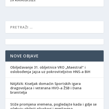
29. kolovoza 2023.
NOVE OBJAVE
Obilježavanje 31. obljetnice VRO „Maestral“ i
oslobođenja Jajca uz pokroviteljstvo HNS-a BiH
NAJAVA: Kiseljak domaćin Sportskih igara
dragovoljaca i veterana HVO-a ŽSB i Dana
branitelja
Stiže promjena vremena, pogledajte kada i gdje se
očekuju obilniji pljuskovi i grmljavina