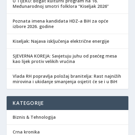
​U TIJEKU: Bogat kulturni program na 16.
Međunarodnoj smotri folklora “Kiseljak 2026”
Poznata imena kandidata HDZ-a BiH za opće
izbore 2026. godine
Kiseljak: Najava isključenja električne energije
SJEVERNA KOREJA: Savjetuju juhu od psećeg mesa
kao lijek protiv velikih vrućina
Vlada RH popravlja položaj branitelja: Rast najnižih
mirovina i ukidanje smanjenja osjetit će se i u BiH
KATEGORIJE
Biznis & Tehnologija
Crna kronika