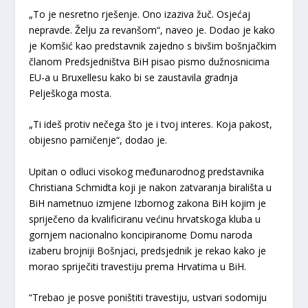
„To je nesretno rješenje. Ono izaziva žuč. Osjećaj
nepravde. Želju za revanšom“, naveo je. Dodao je kako
je Komšić kao predstavnik zajedno s bivšim bošnjačkim
članom Predsjedništva BiH pisao pismo dužnosnicima
EU-a u Bruxellesu kako bi se zaustavila gradnja
Pelješkoga mosta.
„Ti ideš protiv nečega što je i tvoj interes. Koja pakost,
obijesno parničenje“, dodao je.
Upitan o odluci visokog međunarodnog predstavnika
Christiana Schmidta koji je nakon zatvaranja birališta u
BiH nametnuo izmjene Izbornog zakona BiH kojim je
spriječeno da kvalificiranu većinu hrvatskoga kluba u
gornjem nacionalno koncipiranome Domu naroda
izaberu brojniji Bošnjaci, predsjednik je rekao kako je
morao spriječiti travestiju prema Hrvatima u BiH.
“Trebao je posve poništiti travestiju, ustvari sodomiju