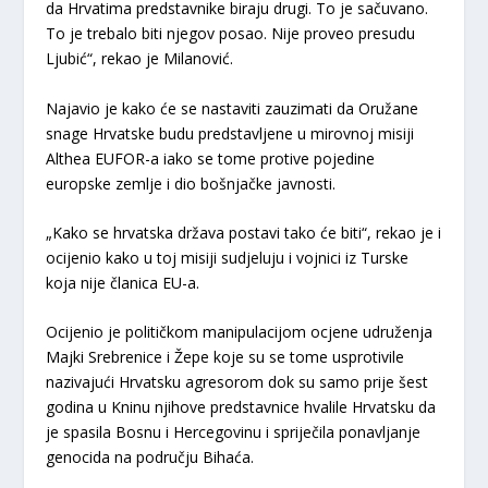
da Hrvatima predstavnike biraju drugi. To je sačuvano.
To je trebalo biti njegov posao. Nije proveo presudu
Ljubić“, rekao je Milanović.
Najavio je kako će se nastaviti zauzimati da Oružane
snage Hrvatske budu predstavljene u mirovnoj misiji
Althea EUFOR-a iako se tome protive pojedine
europske zemlje i dio bošnjačke javnosti.
„Kako se hrvatska država postavi tako će biti“, rekao je i
ocijenio kako u toj misiji sudjeluju i vojnici iz Turske
koja nije članica EU-a.
Ocijenio je političkom manipulacijom ocjene udruženja
Majki Srebrenice i Žepe koje su se tome usprotivile
nazivajući Hrvatsku agresorom dok su samo prije šest
godina u Kninu njihove predstavnice hvalile Hrvatsku da
je spasila Bosnu i Hercegovinu i spriječila ponavljanje
genocida na području Bihaća.