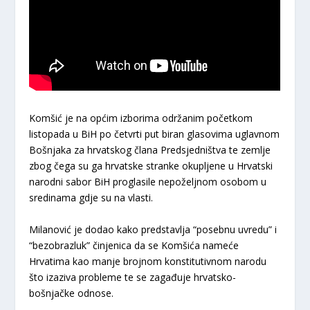
Komšić je na općim izborima održanim početkom
listopada u BiH po četvrti put biran glasovima uglavnom
Bošnjaka za hrvatskog člana Predsjedništva te zemlje
zbog čega su ga hrvatske stranke okupljene u Hrvatski
narodni sabor BiH proglasile nepoželjnom osobom u
sredinama gdje su na vlasti.
Milanović je dodao kako predstavlja “posebnu uvredu” i
“bezobrazluk” činjenica da se Komšića nameće
Hrvatima kao manje brojnom konstitutivnom narodu
što izaziva probleme te se zagađuje hrvatsko-
bošnjačke odnose.