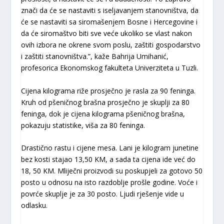
znači da će se nastaviti s iseljavanjem stanovništva, da
će se nastaviti sa siromašenjem Bosne i Hercegovine i
da će siromaštvo biti sve veće ukoliko se vlast nakon
ovih izbora ne okrene svom poslu, zaštiti gospodarstvo
i zaštiti stanovništva.”, kaže Bahrija Umihanić,
profesorica Ekonomskog fakulteta Univerziteta u Tuzli.
Cijena kilograma riže prosječno je rasla za 90 feninga.
Kruh od pšeničnog brašna prosječno je skuplji za 80
feninga, dok je cijena kilograma pšeničnog brašna,
pokazuju statistike, viša za 80 feninga.
Drastično rastu i cijene mesa. Lani je kilogram junetine
bez kosti stajao 13,50 KM, a sada ta cijena ide već do
18, 50 KM. Mliječni proizvodi su poskupjeli za gotovo 50
posto u odnosu na isto razdoblje prošle godine. Voće i
povrće skuplje je za 30 posto. Ljudi rješenje vide u
odlasku.