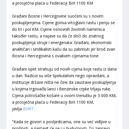
a prosječna plaća u Federaciji BiH 1100 KM
Građani Bosne i Hercegovine suočeni su s novim
poskupljenjima. Cijene goriva vrtoglavo rastu i penju se
do tri i pol KM. Cijene osnovnih životnih namirnica
također rastu, a najave su da će doći do znatnog
poskupljenja struje i energenata. Građani, ekonomski
analitičari i sindikalisti kažu da su zabrinuti jer brod zvan
Bosna i Hercegovina s ovakvim cijenama tone.
Građani opet strahuju od novih cijena koje rastu iz dana
u dan. Razlozi su više špekulativni nego opravdani, a
institucije države ništa ne čine da zaustave poskupljenja
u kojima trgovački lanci i Benzinske crpke trljaju ruke.
Cijena potrošačke košare u ovom trenutku je 3 000 KM,
a prosječna plaća u Federaciji BiH 1100 KM,
javlja
BHRT
.
“Kada se govori o posljedicama, one su već vidljive u
prošlosti, a nastavit će se i u budućnosti. To zapravo