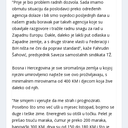
“Prije je bio problem radnih dozvola. Sada imamo
obrnutu situaciju da poslodavci preko određenih
agencija dolaze i bili smo svjedoci posljednjih dana u
našem gradu boravak par takvih agencija koje su
obavljale razgovore i tražile radnu snagu za rad u
Zapadnu Europu. Dakle, daleko je lakši put odlaska u
Zapadne zemlje, a s druge strane vlasti u Federaciji i
BiH ništa ne čini da popravi standard”, kaže Fahrudin
Šahović, predsjednik Saveza samostalnih sindikata TŽ.
Bosna i Hercegovina je sve siromašnija zemlja u kojoj
njezini umirovljenici najteže sve ovo proživljavaju, s
minimalnim mirovinama od 400 KM i djecom koja žive
daleko od njih.
“Ne smijem i vjerujte da me strah i prognozirati.
Posebno što smo već ušli u mjesec listopad, bojimo se
duge i teške zime. Eneregneti su otišli u točku. Pelet je
prešao tisuću maraka, ćumur je preko 200 maraka,
banovićki 300 KM, drva su od 150 do 180 KM i što je