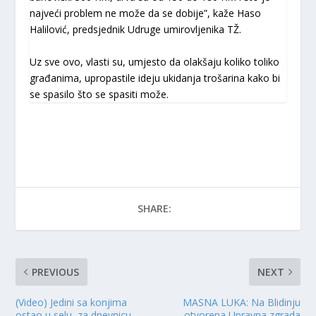
najveći problem ne može da se dobije”, kaže Haso
Halilović, predsjednik Udruge umirovljenika TŽ.
Uz sve ovo, vlasti su, umjesto da olakšaju koliko toliko
građanima, upropastile ideju ukidanja trošarina kako bi
se spasilo što se spasiti može.
SHARE:
PREVIOUS
NEXT
(Video) Jedini sa konjima
MASNA LUKA: Na Blidinju
ostao u selu, za dnevnicu
otvorena Upravna zgrada