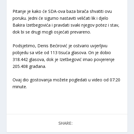
Pitanje je kako će SDA-ova baza birača shvatiti ovu
poruku. Jedni će sigurno nastaviti veličati lik i djelo
Bakira Izetbegovića i pravdati svaki njegov potez i stav,
dok bi se drugi mogli osjećati prevareno.
Podsjetimo, Denis Bećirović je ostvario uvjerljivu
pobjedu sa više od 113 tisuća glasova. On je dobio
318.442 glasova, dok je Izetbegović imao povjerenje
205.408 građana.
Ovaj dio gostovanja možete pogledati u video od 07:20
minute.
SHARE: