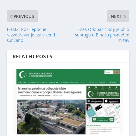
PREVIOUS
NEXT
FHMZ: Poslijepodne
Enes Odobašić koji je ubio
razvedravanje, za vikend
suprugu u Bihaću pronađen
sunčano
mrtav
RELATED POSTS