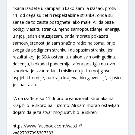
“Kada izađete u kampanju kako sam ja izašao, protiv
11, od čega su četiri respektabilne stranke, onda su
šanse da to zaista postignete jako male. Ali da biste
podigli vlastitu stranku, njeno samopouzdanje, energiju
u njoj, jedan entuzijazam, onda morate pokazati
samouvjerenost. Ja sam snažno radio na tomu, prije
svega da podignem stranku i da spasim stranku. Jer
rezultat koji je SDA ostvarila, nakon svih ovih godina,
decenija, blokada i pandemija, afera postigla na ovim
izborima je izvanredan. I mislim da je to moj glavni
uspjeh i to mi je, na kraju krajeva, bio glavni cilj”, izjavio
je i nastavio:
“A da izađete sa 11 dobro organiziranih stranaka na
kraj, bilo je skoro pa iluzorno. Ali sam morao ostavljati
dojam da je ta stvar moguća”, bio je iskren.
https://www.facebook.com/watch/?
v=827937995307333