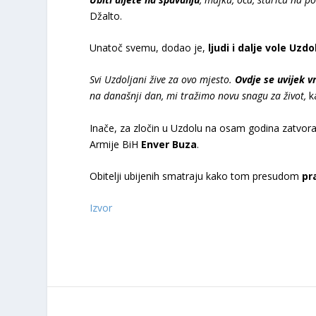
Džalto.
Unatoč svemu, dodao je,
ljudi i dalje vole Uzdo
Svi Uzdoljani žive za ovo mjesto.
Ovdje se uvijek v
na današnji dan, mi tražimo novu snagu za život,
ka
Inače, za zločin u Uzdolu na osam godina zatvor
Armije BiH
Enver Buza
.
Obitelji ubijenih smatraju kako tom presudom
pr
Izvor