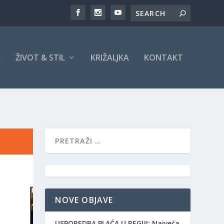
A
ŽIVOT & STIL
KRIŽALJKA
KONTAKT
NOVE OBJAVE
USPOREDBA PLAĆA U REGIJI: Najveća