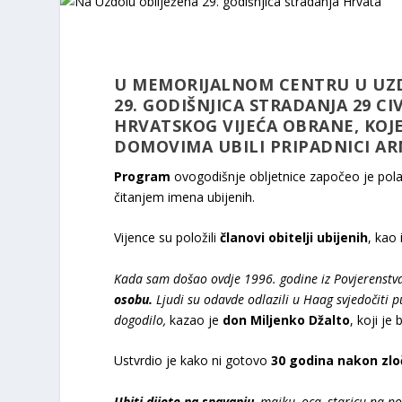
U MEMORIJALNOM CENTRU U UZDO
29. GODIŠNJICA STRADANJA 29 CI
HRVATSKOG VIJEĆA OBRANE, KOJE
DOMOVIMA UBILI PRIPADNICI ARM
Program
ovogodišnje obljetnice započeo je pol
čitanjem imena ubijenih.
Vijence su položili
članovi obitelji ubijenih
, kao 
Kada sam došao ovdje 1996. godine iz Povjerenstva
osobu.
Ljudi su odavde odlazili u Haag svjedočiti pu
dogodilo,
kazao je
don Miljenko Džalto
, koji je
Ustvrdio je kako ni gotovo
30 godina nakon zlo
Ubiti dijete na spavanju
, majku, oca, staricu na po