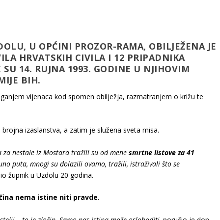
LU, U OPĆINI PROZOR-RAMA, OBILJEŽENA JE
VILA HRVATSKIH CIVILA I 12 PRIPADNIKA
 SU 14. RUJNA 1993. GODINE U NJIHOVIM
IJE BIH.
aganjem vijenaca kod spomen obilježja, razmatranjem o križu te
i brojna izaslanstva, a zatim je služena sveta misa.
 za nestale iz Mostara tražili su od mene
smrtne listove za 41
no puta, mnogi su dolazili ovamo, tražili, istraživali što se
 bio župnik u Uzdolu 20 godina.
čina nema istine niti pravde
.
stelji – to je zločin. Samo nas istina može osloboditi,
poručio je don