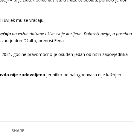
l
i uvijek mu se vraćaju.
raćaju
na važne datume i žive svoje korijene. Dolazeći ovdje, a posebno
zao je don Džalto, prenosi Fena.
a 2021. godine pravomoćno je osuđen jedan od nižih zapovjednika
avda nije zadovoljena
jer nitko od nalogodavaca nije kažnjen.
SHARE: