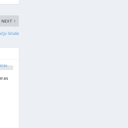
NEXT
učju Gruda
eras