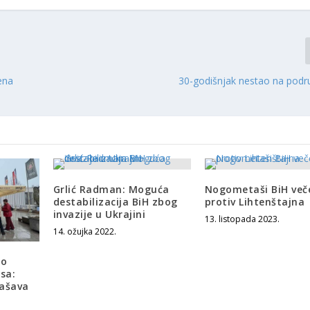
ena
30-godišnjak nestao na podr
Grlić Radman: Moguća
Nogometaši BiH več
destabilizacija BiH zbog
protiv Lihtenštajna
invazije u Ukrajini
13. listopada 2023.
14. ožujka 2022.
no
sa:
pašava