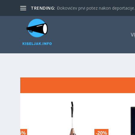
TRENDING:
Đokovićev prvi potez nakon deportacije. 
V