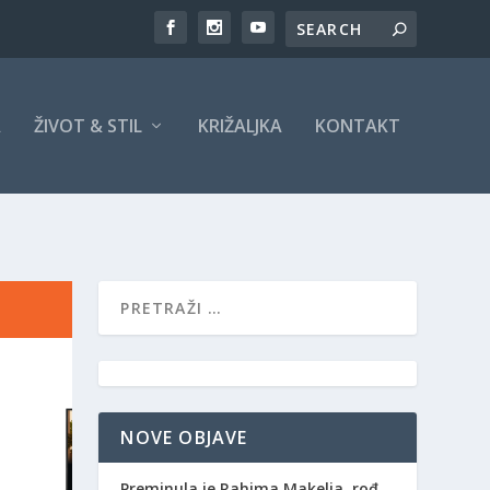
A
ŽIVOT & STIL
KRIŽALJKA
KONTAKT
NOVE OBJAVE
Preminula je Rahima Makelja, rođ.