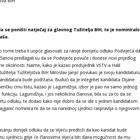
da se poništi natječaj za glavnog Tužitelja BiH, te je nominiralo
aša.
 o tome treba li uopće glasovati za ranije donijetu odluku Podvijeća d
 članovi predlagali su da se Podvijeće povuče i donese novi prijedlog
ene okolnosti. Naime, kako je kazao predsjednik VSTV-a Halil
užitelja Tužiteljstva BiH Miroslav Janjić povukao je svoju kandidaturu
andidatura bude podržana. Budući da je integritet kandidata Dijane
ričku crnu listu, kazao je Lagumdžija, izbor je pao na samo jednog
funkciju. Lagumdžija, i jos nekolicina članova, bila su za to da se
jetu odluku, te dodao kako nije dobro da se ide s jednim kandidatom.
Kajganić nominira te da se na narednoj sjednici raspravlja o njegovom
lasanju donijeli odluku da se Vijeću predloži da kao kanidat bude
dnu sjednicu gdje će članovima Vijeća biti dana mogučnost da mu