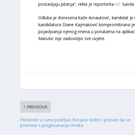
postavljaju pitanja”, rekla je reporterka
N1
Sanda 
Odluka je donesena kaže Arnautović, kandidat je no
kandidatura Diane Kajmaković kompromitirana je s
pojavljvanja njenog imena u porukama na aplikaciji
Marušić nije zadovoljio sve uvjete.
PREVIOUS
Plenković u Livnu podržao Borjanu Krišto i pozvao da se
prestane s preglasavanja Hrvata