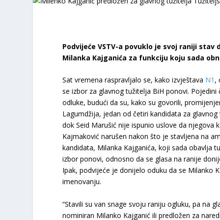
Podvijeće VSTV-a povuklo je svoj raniji stav 
Milanka Kajganića za funkciju koju sada obn
Sat vremena raspravljalo se, kako izvještava
N1
,
se izbor za glavnog tužitelja BiH ponovi. Pojedini
odluke, budući da su, kako su govorili, promijenj
Lagumdžija, jedan od četiri kandidata za glavnog t
dok Seid Marušić nije ispunio uslove da njegova k
Kajmaković narušen nakon što je stavljena na ame
kandidata, Milanka Kajganića, koji sada obavlja tu 
izbor ponovi, odnosno da se glasa na ranije doni
Ipak, podvijeće je donijelo oduku da se Milanko 
imenovanju.
“Stavili su van snage svoju raniju ogluku, pa na g
nominiran Milanko Kajganić ili predložen za nare