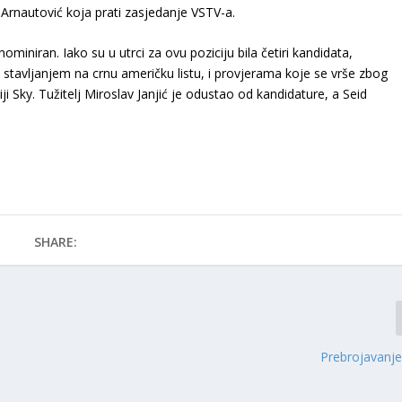
Arnautović koja prati zasjedanje VSTV-a.
miniran. Iako su u utrci za ovu poziciju bila četiri kandidata,
tavljanjem na crnu američku listu, i provjerama koje se vrše zbog
 Sky. Tužitelj Miroslav Janjić je odustao od kandidature, a Seid
SHARE:
Prebrojavanje…