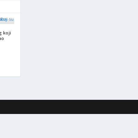
g koji
ao