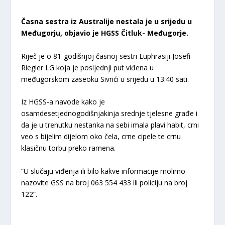
Časna sestra iz Australije nestala je u srijedu u
Međugorju, objavio je HGSS Čitluk- Međugorje.
Riječ je o 81-godišnjoj časnoj sestri Euphrasiji Josefi
Riegler LG koja je posljednji put viđena u
međugorskom zaseoku Sivrići u srijedu u 13:40 sati.
Iz HGSS-a navode kako je
osamdesetjednogodišnjakinja srednje tjelesne građe i
da je u trenutku nestanka na sebi imala plavi habit, crni
veo s bijelim dijelom oko čela, crne cipele te crnu
klasičnu torbu preko ramena.
“U slučaju viđenja ili bilo kakve informacije molimo
nazovite GSS na broj 063 554 433 ili policiju na broj
122”.