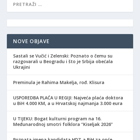
NOVE OBJAVE
Sastali se Vučić i Zelenski: Poznato o čemu su
razgovarali u Beogradu i što je Srbija obećala
Ukrajini
Preminula je Rahima Makelja, rođ. Klisura
USPOREDBA PLAĆA U REGIJI: Najveća plaća doktora
u BiH 4.000 KM, a u Hrvatskoj najmanja 3.000 eura
​U TIJEKU: Bogat kulturni program na 16.
Međunarodnoj smotri folklora “Kiseljak 2026”
Poznata imena kandidata HDZ-a BiH za opće