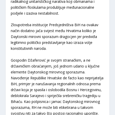
radikalnog unitarističkog narativa koji obmanama i
političkim floskulama produbljuje međunacionalne
podjele i izaziva nestabilnost.
Zloupotreba institucije Predsjedništva BiH na ovakav
način dodatno jača svijest među Hrvatima koliko je
Daytonski mirovni sporazum dragocjen jer predviđa
legitimno političko predstavljanje kao izraza volje
konstitutivnih naroda.
Gospodin Džaferović je svojim stranačkim, a ne
državničkim obraćanjem, još jednom udario u ključne
elemente Daytonskog mirovnog sporazuma.
Navođenje Republike Hrvatske de facto kao neprijatelja
BiH, primjer je narušavanja regionalnih odnosa prema
državi koja je spasila i oslobodila Bosnu i Hercegovinu,
deblokirala Sarajevo i spriječila srebreničku tragediju u
Bihaću. Kao potpisnica i jamac Daytonskog mirovnog
sporazuma, RH ne može biti etiketirana u takvom
svojstvu niti za takvo što postoji racionalno uporište.