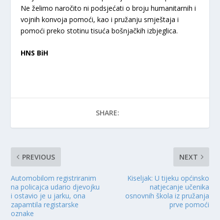
Ne želimo naročito ni podsjećati o broju humanitarnih i
vojnih konvoja pomoći, kao i pružanju smještaja i
pomoći preko stotinu tisuća bošnjačkih izbjeglica.
HNS BiH
SHARE:
PREVIOUS
NEXT
Automobilom registriranim
Kiseljak: U tijeku općinsko
na policajca udario djevojku
natjecanje učenika
i ostavio je u jarku, ona
osnovnih škola iz pružanja
zapamtila registarske
prve pomoći
oznake