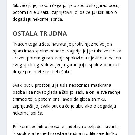
Silovao ju je, nakon čega joj je u spolovilo gurao bocu,
potom i cijelu šaku, zaprijetivši joj da će ju ubiti ako o
događaju nekome ispriča.
OSTALA TRUDNA
“Nakon toga u šest navrata je protiv njezine volje s
njom imao spolne odnose. Najprije joj je ruke vezao za
krevet, potom gurao svoje spolovilo u njezino te nakon
svog spolnog zadovoljenja gurao joj u spolovilo bocu i
druge predmete te cijelu šaku.
Svaki put u prostoriju je ušla nepoznata maskirana
osoba i za novac gledala što joj radi, a on je sve radnje
snimao te je potom prisiljavao da gleda snimku,
zaprijetivši joj svaki put da će je ubiti ako o događaju
nekome ispriča.
Prilikom spolnih odnosa je zadobivala ozljede i krvarila
iz spolovila te ujedno ostala trudna i rodila zajedničko