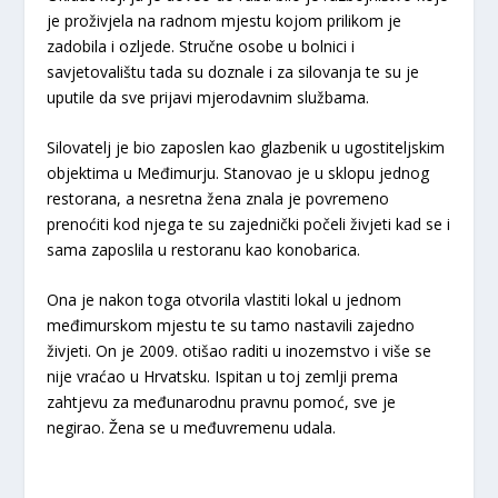
je proživjela na radnom mjestu kojom prilikom je
zadobila i ozljede. Stručne osobe u bolnici i
savjetovalištu tada su doznale i za silovanja te su je
uputile da sve prijavi mjerodavnim službama.
Silovatelj je bio zaposlen kao glazbenik u ugostiteljskim
objektima u Međimurju. Stanovao je u sklopu jednog
restorana, a nesretna žena znala je povremeno
prenoćiti kod njega te su zajednički počeli živjeti kad se i
sama zaposlila u restoranu kao konobarica.
Ona je nakon toga otvorila vlastiti lokal u jednom
međimurskom mjestu te su tamo nastavili zajedno
živjeti. On je 2009. otišao raditi u inozemstvo i više se
nije vraćao u Hrvatsku. Ispitan u toj zemlji prema
zahtjevu za međunarodnu pravnu pomoć, sve je
negirao. Žena se u međuvremenu udala.