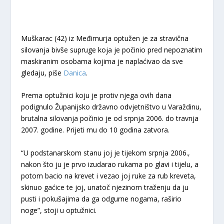
Muškarac (42) iz Međimurja optužen je za stravična
silovanja bivše supruge koja je počinio pred nepoznatim
maskiranim osobama kojima je naplaćivao da sve
gledaju, piše
Danica
.
Prema optužnici koju je protiv njega ovih dana
podignulo Županijsko državno odvjetništvo u Varaždinu,
brutalna silovanja počinio je od srpnja 2006. do travnja
2007. godine. Prijeti mu do 10 godina zatvora.
“U podstanarskom stanu joj je tijekom srpnja 2006.,
nakon što ju je prvo izudarao rukama po glavi i tijelu, a
potom bacio na krevet i vezao joj ruke za rub kreveta,
skinuo gaćice te joj, unatoč njezinom traženju da ju
pusti i pokušajima da ga odgurne nogama, raširio
noge”, stoji u optužnici.