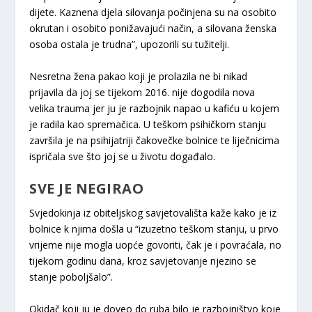
dijete. Kaznena djela silovanja počinjena su na osobito
okrutan i osobito ponižavajući način, a silovana ženska
osoba ostala je trudna”, upozorili su tužitelji.
Nesretna žena pakao koji je prolazila ne bi nikad
prijavila da joj se tijekom 2016. nije dogodila nova
velika trauma jer ju je razbojnik napao u kafiću u kojem
je radila kao spremačica. U teškom psihičkom stanju
završila je na psihijatriji čakovečke bolnice te liječnicima
ispričala sve što joj se u životu događalo.
SVE JE NEGIRAO
Svjedokinja iz obiteljskog savjetovališta kaže kako je iz
bolnice k njima došla u “izuzetno teškom stanju, u prvo
vrijeme nije mogla uopće govoriti, čak je i povraćala, no
tijekom godinu dana, kroz savjetovanje njezino se
stanje poboljšalo”.
Okidač koji ju je doveo do ruba bilo je razbojništvo koje