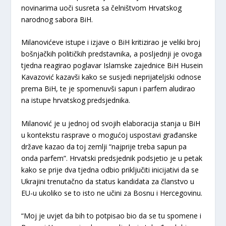
novinarima uoči susreta sa čelništvom Hrvatskog
narodnog sabora BiH.
Milanovićeve istupe i izjave o BiH kritizirao je veliki broj
bošnjačkih političkih predstavnika, a posljednji je ovoga
tjedna reagirao poglavar Islamske zajednice BiH Husein
Kavazović kazavši kako se susjedi neprijateljski odnose
prema BiH, te je spomenuvši sapun i parfem aludirao
na istupe hrvatskog predsjednika.
Milanović je u jednoj od svojih elaboracija stanja u BiH
u kontekstu rasprave o mogućoj uspostavi građanske
države kazao da toj zemlji “najprije treba sapun pa
onda parfem”. Hrvatski predsjednik podsjetio je u petak
kako se prije dva tjedna odbio priključiti inicijativi da se
Ukrajini trenutačno da status kandidata za članstvo u
EU-u ukoliko se to isto ne učini za Bosnu i Hercegovinu.
“Moj je uvjet da bih to potpisao bio da se tu spomene i