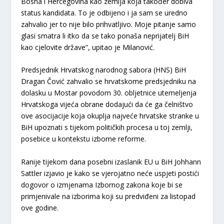
Bosna i Hercegovina kao zemlja koja također dobiva
status kandidata. To je odbijeno i ja sam se uredno
zahvalio jer to nije bilo prihvatljivo. Moje pitanje samo
glasi smatra li itko da se tako ponaša neprijatelj BiH
kao cjelovite države”, upitao je Milanović.
Predsjednik Hrvatskog narodnog sabora (HNS) BiH
Dragan Čović zahvalio se hrvatskome predsjedniku na
dolasku u Mostar povodom 30. obljetnice utemeljenja
Hrvatskoga vijeća obrane dodajući da će ga čelništvo
ove asocijacije koja okuplja najveće hrvatske stranke u
BiH upoznati s tijekom političkih procesa u toj zemlji,
posebice u kontekstu izborne reforme.
Ranije tijekom dana posebni izaslanik EU u BiH Johhann
Sattler izjavio je kako se vjerojatno neće uspjeti postići
dogovor o izmjenama Izbornog zakona koje bi se
primjenivale na izborima koji su predviđeni za listopad
ove godine.