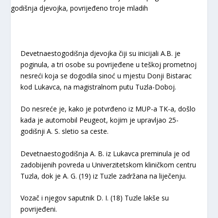
Devetnaestogodišnja djevojka čiji su inicijali A.B. je
poginula, a tri osobe su povrijeđene u teškoj prometnoj
nesreći koja se dogodila sinoć u mjestu Donji Bistarac
kod Lukavca, na magistralnom putu Tuzla-Doboj.
Do nesreće je, kako je potvrđeno iz MUP-a TK-a, došlo
kada je automobil Peugeot, kojim je upravljao 25-
godišnji A. S. sletio sa ceste.
Devetnaestogodišnja A. B. iz Lukavca preminula je od
zadobijenih povreda u Univerzitetskom kliničkom centru
Tuzla, dok je A. G. (19) iz Tuzle zadržana na liječenju.
Vozač i njegov saputnik D. I. (18) Tuzle lakše su
povrijeđeni.