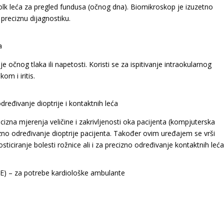
lk leća za pregled fundusa (očnog dna). Biomikroskop je izuzetno
preciznu dijagnostiku.
a
 očnog tlaka ili napetosti. Koristi se za ispitivanje intraokularnog
om i iritis.
vanje dioptrije i kontaktnih leća
izna mjerenja veličine i zakrivljenosti oka pacijenta (kompjuterska
cizno određivanje dioptrije pacijenta. Također ovim uređajem se vrši
osticiranje bolesti rožnice ali i za precizno određivanje kontaktnih leća
 – za potrebe kardiološke ambulante