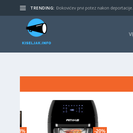
TRENDING:
Đokovićev prvi potez nakon deportacije. 
V