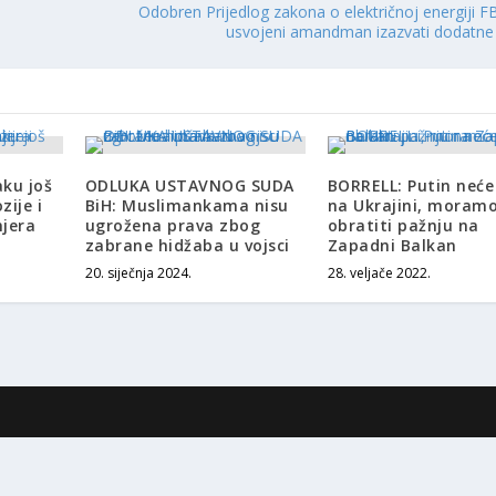
Odobren Prijedlog zakona o električnoj energiji FB
usvojeni amandman izazvati dodatne 
ku još
ODLUKA USTAVNOG SUDA
BORRELL: Putin neće
zije i
BiH: Muslimankama nisu
na Ukrajini, moram
mjera
ugrožena prava zbog
obratiti pažnju na
zabrane hidžaba u vojsci
Zapadni Balkan
20. siječnja 2024.
28. veljače 2022.