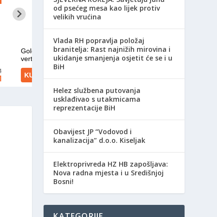
od psećeg mesa kao lijek protiv
velikih vrućina
Vlada RH popravlja položaj
branitelja: Rast najnižih mirovina i
ukidanje smanjenja osjetit će se i u
BiH
Helez službena putovanja
usklađivao s utakmicama
reprezentacije BiH
Obavijest JP “Vodovod i
kanalizacija” d.o.o. Kiseljak
Elektroprivreda HZ HB zapošljava:
Nova radna mjesta i u Središnjoj
Bosni!
KATEGORIJE