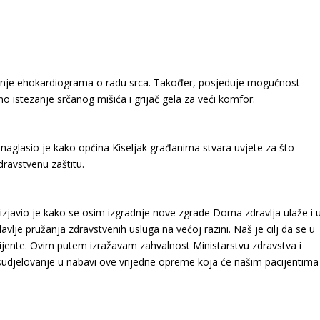
enje ehokardiograma o radu srca. Također, posjeduje mogućnost
no istezanje srčanog mišića i grijač gela za veći komfor.
naglasio je kako općina Kiseljak građanima stvara uvjete za što
zdravstvenu zaštitu.
izjavio je kako se osim izgradnje nove zgrade Doma zdravlja ulaže i 
je pružanja zdravstvenih usluga na većoj razini. Naš je cilj da se u
ijente. Ovim putem izražavam zahvalnost Ministarstvu zdravstva i
a sudjelovanje u nabavi ove vrijedne opreme koja će našim pacijentima