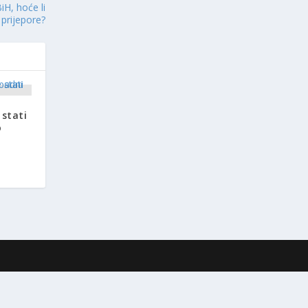
iH, hoće li
prijepore?
 stati
o