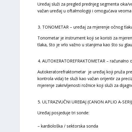
Uređaj služi za pregled prednjeg segmenta oka/vo
važan uređaj u oftalmologiji i omogućava veoma 
TONOMETAR – uređaj za mjerenje očnog tlak
Tonometar je instrument koji se koristi za mjerenje
tlaka, što je vrlo važno u stanjima kao što su glauk
AUTOKERATOREFRAKTOMETAR – računalno određi
Autokeratorefraktometar je uređaj koji pruža prec
kontrola vida) te služi kao važan orijentir za pre
mjerenje zakrivljenosti rožnice koji služi za dijagn
ULTRAZVUČNI UREĐAJ (CANON APLIO A-SERIJE)
Uređaj posjeduje tri sonde:
– kardiološka / sektorska sonda