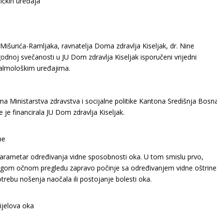
Mišurića-Ramljaka, ravnatelja Doma zdravlja Kiseljak, dr. Nine
godnoj svečanosti u JU Dom zdravlja Kiseljak isporučeni vrijedni
ftalmološkim uređajima.
ima Ministarstva zdravstva i socijalne politike Kantona Središnja Bosn
 je financirala JU Dom zdravlja Kiseljak.
ne
 parametar određivanja vidne sposobnosti oka. U tom smislu prvo,
rugom očnom pregledu zapravo počinje sa određivanjem vidne oštrine
trebu nošenja naočala ili postojanje bolesti oka.
ijelova oka