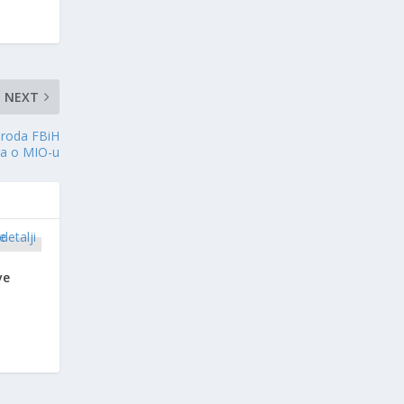
NEXT
aroda FBiH
na o MIO-u
ve