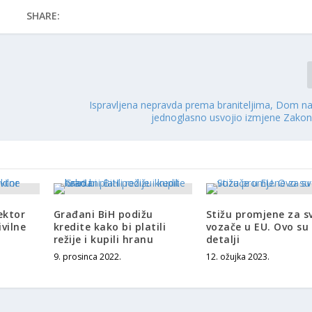
SHARE:
Ispravljena nepravda prema braniteljima, Dom n
jednoglasno usvojio izmjene Zako
ektor
Građani BiH podižu
Stižu promjene za s
vilne
kredite kako bi platili
vozače u EU. Ovo su
režije i kupili hranu
detalji
9. prosinca 2022.
12. ožujka 2023.