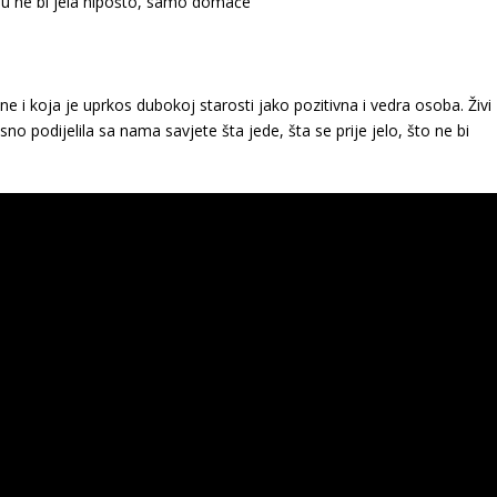
 i koja je uprkos dubokoj starosti jako pozitivna i vedra osoba. Živi
no podijelila sa nama savjete šta jede, šta se prije jelo, što ne bi