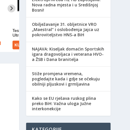
Nova radna mjesta i u Središnjoj
Bosni!
Obilježavanje 31. obljetnice VRO
„Maestral“ i oslobođenja Jajca uz
pokroviteljstvo HNS-a BiH
NAJAVA: Kiseljak domaćin Sportskih
igara dragovoljaca i veterana HVO-
a ŽSB i Dana branitelja
Stiže promjena vremena,
pogledajte kada i gdje se očekuju
obilniji pljuskovi i grmljavina
Kako se EU rješava ruskog plina
preko BiH: Važna uloga Južne
interkonekcije
KATEGORIJE