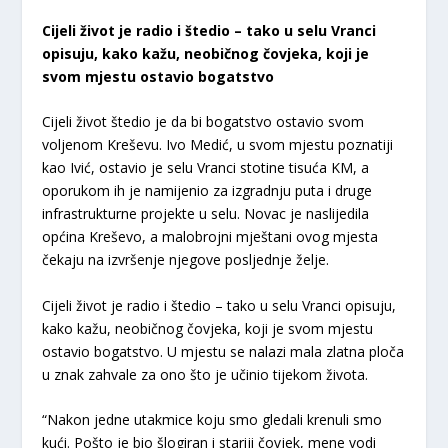
Cijeli život je radio i štedio – tako u selu Vranci
opisuju, kako kažu, neobičnog čovjeka, koji je
svom mjestu ostavio bogatstvo
Cijeli život štedio je da bi bogatstvo ostavio svom
voljenom Kreševu. Ivo Medić, u svom mjestu poznatiji
kao Ivić, ostavio je selu Vranci stotine tisuća KM, a
oporukom ih je namijenio za izgradnju puta i druge
infrastrukturne projekte u selu. Novac je naslijedila
općina Kreševo, a malobrojni mještani ovog mjesta
čekaju na izvršenje njegove posljednje želje.
Cijeli život je radio i štedio – tako u selu Vranci opisuju,
kako kažu, neobičnog čovjeka, koji je svom mjestu
ostavio bogatstvo. U mjestu se nalazi mala zlatna ploča
u znak zahvale za ono što je učinio tijekom života.
“Nakon jedne utakmice koju smo gledali krenuli smo
kući. Pošto je bio šlogiran i stariji čovjek, mene vodi