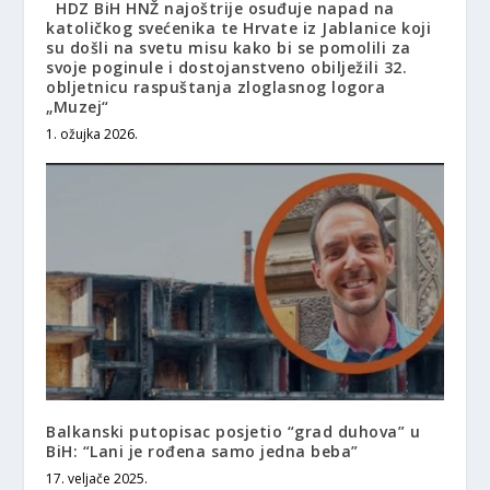
HDZ BiH HNŽ najoštrije osuđuje napad na
katoličkog svećenika te Hrvate iz Jablanice koji
su došli na svetu misu kako bi se pomolili za
svoje poginule i dostojanstveno obilježili 32.
obljetnicu raspuštanja zloglasnog logora
„Muzej“
1. ožujka 2026.
Balkanski putopisac posjetio “grad duhova” u
BiH: “Lani je rođena samo jedna beba”
17. veljače 2025.