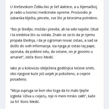
U Kreševskom Čeliku bio je šef alatnice, a u Njemačkoj
je radio u tvornici medicinske opreme. Proizvodio je
zubarska klješta, pincete, sve što je kirurzima potrebno.
“Bio je štedljiv, možda i previše, ali na sebi najviše. Otud
i ta sredstva što su ostala. Znalo se za to da je njemu
propala štednja, i da je ogroman novac ostao, a sad se
došlo do ovih informacija. Iza njega je ostao taj papir,
oporuka, da pokloni selu, da ostane, on je govorio u
amanet“, ističe Boro Medić.
Iako je u kolovozu obilježena godišnjica Ivićeve smrti,
oko njegove kuće još uvijek je pokošeno, a cvijeće
posađeno.
“Moja supruga se bori oko toga da to malo ljepše
izgleda. Uživa u cvijeću, nije ni meni mrsko zaliti“, kaže
za N1 Boro Medić.