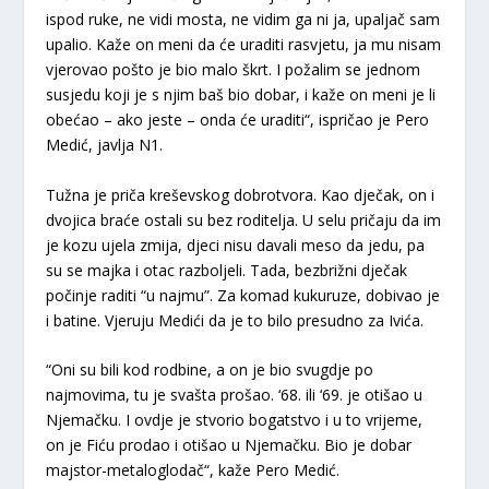
ispod ruke, ne vidi mosta, ne vidim ga ni ja, upaljač sam
upalio. Kaže on meni da će uraditi rasvjetu, ja mu nisam
vjerovao pošto je bio malo škrt. I požalim se jednom
susjedu koji je s njim baš bio dobar, i kaže on meni je li
obećao – ako jeste – onda će uraditi“, ispričao je Pero
Medić, javlja N1.
Tužna je priča kreševskog dobrotvora. Kao dječak, on i
dvojica braće ostali su bez roditelja. U selu pričaju da im
je kozu ujela zmija, djeci nisu davali meso da jedu, pa
su se majka i otac razboljeli. Tada, bezbrižni dječak
počinje raditi “u najmu”. Za komad kukuruze, dobivao je
i batine. Vjeruju Medići da je to bilo presudno za Ivića.
“Oni su bili kod rodbine, a on je bio svugdje po
najmovima, tu je svašta prošao. ‘68. ili ‘69. je otišao u
Njemačku. I ovdje je stvorio bogatstvo i u to vrijeme,
on je Fiću prodao i otišao u Njemačku. Bio je dobar
majstor-metaloglodač“, kaže Pero Medić.