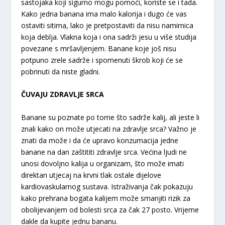
sastojaka koji sigurno mogu pomoći, koriste se i tada.
Kako jedna banana ima malo kalorija i dugo će vas
ostaviti sitima, lako je pretpostaviti da nisu namirnica
koja deblja. Vlakna koja i ona sadrži jesu u više studija
povezane s mršavljenjem. Banane koje još nisu
potpuno zrele sadrže i spomenuti škrob koji će se
pobrinuti da niste gladni.
ČUVAJU ZDRAVLJE SRCA
Banane su poznate po tome što sadrže kalij, ali jeste li
znali kako on može utjecati na zdravlje srca? Važno je
znati da može i da će upravo konzumacija jedne
banane na dan zaštititi zdravlje srca. Većina ljudi ne
unosi dovoljno kalija u organizam, što može imati
direktan utjecaj na krvni tlak ostale dijelove
kardiovaskularnog sustava. Istraživanja čak pokazuju
kako prehrana bogata kalijem može smanjiti rizik za
obolijevanjem od bolesti srca za čak 27 posto. Vrijeme
dakle da kupite jednu bananu.