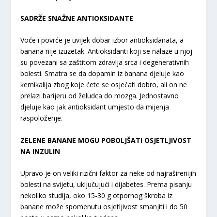
SADRŽE SNAŽNE ANTIOKSIDANTE
Voće i povrće je uvijek dobar izbor antioksidanata, a
banana nije izuzetak. Antioksidanti koji se nalaze u njoj
su povezani sa zaštitom zdravlja srca i degenerativnih
bolesti. Smatra se da dopamin iz banana djeluje kao
kemikalija zbog koje ćete se osjećati dobro, ali on ne
prelazi barijeru od želudca do mozga. Jednostavno
djeluje kao jak antioksidant umjesto da mijenja
raspoloženje.
ZELENE BANANE MOGU POBOLJŠATI OSJETLJIVOST
NA INZULIN
Upravo je on veliki rizični faktor za neke od najraširenijih
bolesti na svijetu, uključujući i dijabetes. Prema pisanju
nekoliko studija, oko 15-30 g otpornog škroba iz
banane može spomenutu osjetljivost smanjiti i do 50