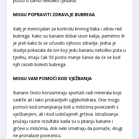
posto u samo nekoliko tjedana.
MOGU POPRAVITI ZDRAVLJE BUBREGA
Kalij je esencijalan za kontrolu krvnog tlaka i zdrav rad
bubrega. Kako su banane dobar izvor kalija, pametno ih
je jesti kako bi se očuvalo njihovo zdravlje. Jedna je
studija pokazala da oni koji jedu bananu nekoliko puta u
tjednu, imaju čak 50 posto manje šanse da će se kod
njih razviti bolesti bubrega.
MOGU VAM POMOĆI KOD VJEŽBANJA
Banane često konzumiraju sportaši radi minerala koje
sadrže ali i lako probavljivih ugljikohidrata. One mogu
pomoći kod smanjivanja boli u mišićima povezanih s
vježbanjem, ali i kod uobičajenih grčeva. Istraživanja
pružaju razne rezultate kada su u pitanju banane i
grčevi u mišićima, dok neki smatraju da pomaže, drugi
ne pronalaze poveznicu.