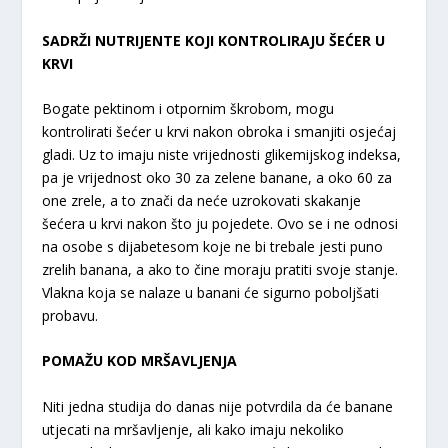
SADRŽI NUTRIJENTE KOJI KONTROLIRAJU ŠEĆER U
KRVI
Bogate pektinom i otpornim škrobom, mogu
kontrolirati šećer u krvi nakon obroka i smanjiti osjećaj
gladi. Uz to imaju niste vrijednosti glikemijskog indeksa,
pa je vrijednost oko 30 za zelene banane, a oko 60 za
one zrele, a to znači da neće uzrokovati skakanje
šećera u krvi nakon što ju pojedete. Ovo se i ne odnosi
na osobe s dijabetesom koje ne bi trebale jesti puno
zrelih banana, a ako to čine moraju pratiti svoje stanje.
Vlakna koja se nalaze u banani će sigurno poboljšati
probavu.
POMAŽU KOD MRŠAVLJENJA
Niti jedna studija do danas nije potvrdila da će banane
utjecati na mršavljenje, ali kako imaju nekoliko