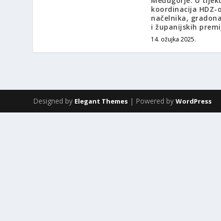
Međugorje: U tijek
koordinacija HDZ-o
načelnika, gradona
i županijskih premi
14. ožujka 2025.
Designed by
| Powered by
Elegant Themes
WordPress