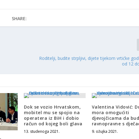
SHARE:
Roditelji, budite strpljivi, dijete tijekom vrtićke go
od 12 do
Dok se vozio Hrvatskom,
Valentina Vidović: D
mobitel mu se spojio na
mora omogućiti
operatera iz BiH i dobio
djevojčicama da bu
račun od kojeg boli glava
ravnopravne s dječ
13. studenoga 2021.
9. ožujka 2021.