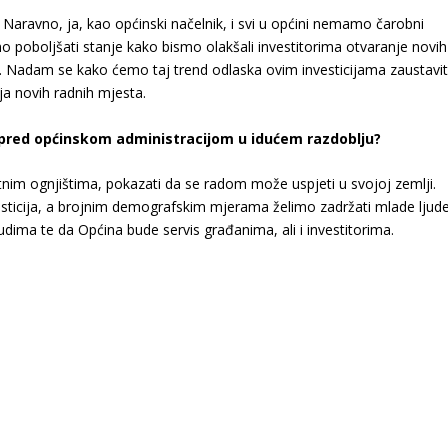
. Naravno, ja, kao općinski načelnik, i svi u općini nemamo čarobni
 poboljšati stanje kako bismo olakšali investitorima otvaranje novih
e. Nadam se kako ćemo taj trend odlaska ovim investicijama zaustavit
ja novih radnih mjesta.
toje pred općinskom administracijom u idućem razdoblju?
etnim ognjištima, pokazati da se radom može uspjeti u svojoj zemlji.
vesticija, a brojnim demografskim mjerama želimo zadržati mlade ljude
udima te da Općina bude servis građanima, ali i investitorima.