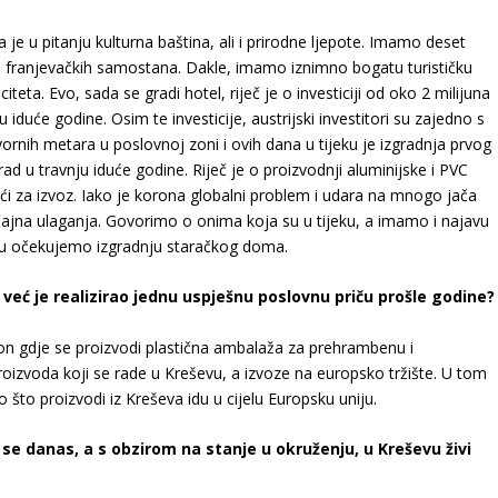
e u pitanju kulturna baština, ali i prirodne ljepote. Imamo deset
ih franjevačkih samostana. Dakle, imamo iznimno bogatu turističku
eta. Evo, sada se gradi hotel, riječ je o investiciji od oko 2 milijuna
 iduće godine. Osim te investicije, austrijski investitori su zajedno s
rnih metara u poslovnoj zoni i ovih dana u tijeku je izgradnja prvog
ad u travnju iduće godine. Riječ je o proizvodnji aluminijske i PVC
io ići za izvoz. Iako je korona globalni problem i udara na mnogo jača
ajna ulaganja. Govorimo o onima koja su u tijeku, a imamo i najavu
lju očekujemo izgradnju staračkog doma.
or već je realizirao jednu uspješnu poslovnu priču prošle godine?
gon gdje se proizvodi plastična ambalaža za prehrambenu i
 proizvoda koji se rade u Kreševu, a izvoze na europsko tržište. U tom
to proizvodi iz Kreševa idu u cijelu Europsku uniju.
o se danas, a s obzirom na stanje u okruženju, u Kreševu živi