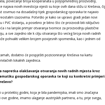
la, povećanje broja kooperanata u poljoprivrednoj proizvodnji,
ajava novih investicija vijesti su koje ovih dana stižu iz Kreševa, čij
list osvrnuo na dosadašnji tijek gospodarskog oporavka te najavio
eostalim izazovima. Potvrdio je kako se upravo gradi jedan novi
 i PVC stolariju, a posebno je bitno što će proizvodi biti isključivo
a i na lanjski primjer otvaranja tvornice za proizvodnju plastične
, a sve zajedno ide k cilju otvaranja što većeg broja novih radnih
že pohvaliti velikim brojem povijesnih spomenika, kao i jednim od
amah, dodatno će pospješiti pozicioniranje Kreševa na kartu
rivlačnih lokalnih zajednica.
oga napretka olakšavanje otvaranja novih radnih mjesta kroz
a tematiku gospodarskog oporavka te koji su konkretni primjeri
Kreševo?
i u protekloj godini, koja je bila pandemijska, imali smo značajna
 ove godine, imamo ulaganje austrijskih partnera, a tu, prije svega,