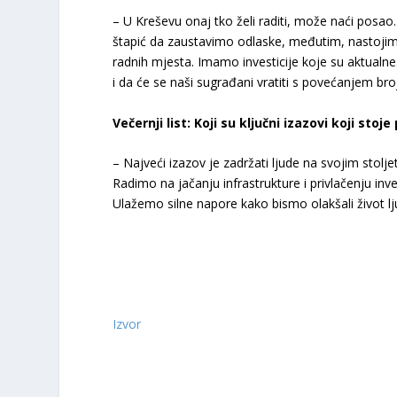
– U Kreševu onaj tko želi raditi, može naći posao
štapić da zaustavimo odlaske, međutim, nastojimo
radnih mjesta. Imamo investicije koje su aktualn
i da će se naši sugrađani vratiti s povećanjem bro
Večernji list: Koji su ključni izazovi koji s
– Najveći izazov je zadržati ljude na svojim stolj
Radimo na jačanju infrastrukture i privlačenju in
Ulažemo silne napore kako bismo olakšali život lj
Izvor