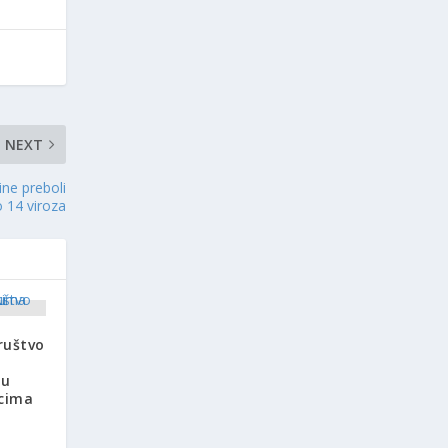
NEXT
dine preboli
 14 viroza
ruštvo
du
acima