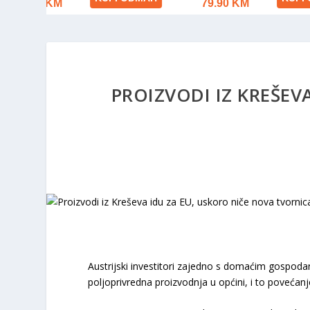
PROIZVODI IZ KREŠEV
Austrijski investitori zajedno s domaćim gospoda
poljoprivredna proizvodnja u općini, i to poveća