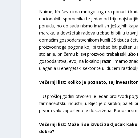
Naime, Kreševo ima mnogo toga za ponuditi kada j
nacionalnih spomenika te jedan od triju najstarij
ponudu, no do sada nismo imali smještajnih kapacit
maraka, a dovršetak radova trebao bi biti u travnju
domaćim gospodarstvenikom kupili 35 tisuća četvo
proizvodnoga pogona koji bi trebao biti pušten u r
stolarije, pri čemu bi svi proizvodi trebali isključ
gospodarstva, evo, na lokalnoj razini imamo znač
ulaganja u energetski sektor te u idućem razdob
Večernji list: Koliko je poznato, taj investit
– U prošloj godini otvoren je jedan proizvodi po
farmaceutsku industriju. Riječ je o širokoj paleti
prvom valu zaposleno je dosta žena. Ponosni smo š
Večernji list: Može li se izvući zaključak kak
dobro?