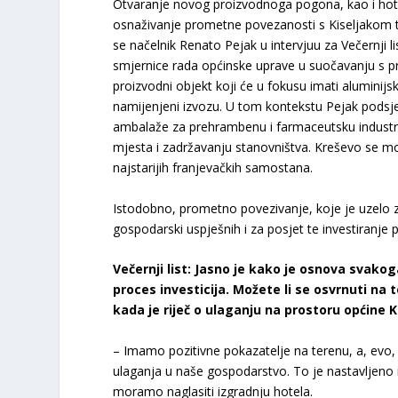
Otvaranje novog proizvodnoga pogona, kao i hote
osnaživanje prometne povezanosti s Kiseljakom te n
se načelnik Renato Pejak u intervjuu za Večernji 
smjernice rada općinske uprave u suočavanju s pr
proizvodni objekt koji će u fokusu imati aluminijsku
namijenjeni izvozu. U tom kontekstu Pejak podsjeć
ambalaže za prehrambenu i farmaceutsku industriju
mjesta i zadržavanju stanovništva. Kreševo se mo
najstarijih franjevačkih samostana.
Istodobno, prometno povezivanje, koje je uzelo z
gospodarski uspješnih i za posjet te investiranje p
Večernji list: Jasno je kako je osnova svak
proces investicija. Možete li se osvrnuti n
kada je riječ o ulaganju na prostoru općine 
– Imamo pozitivne pokazatelje na terenu, a, evo, 
ulaganja u naše gospodarstvo. To je nastavljeno i
moramo naglasiti izgradnju hotela.