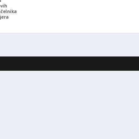
u
vih
čelnika
jera