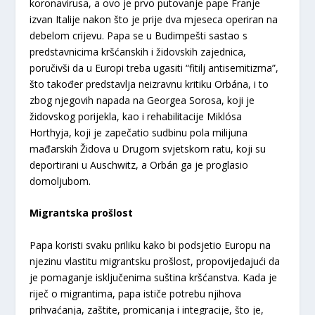
koronavirusa, a ovo je prvo putovanje pape Franje
izvan Italije nakon što je prije dva mjeseca operiran na
debelom crijevu. Papa se u Budimpešti sastao s
predstavnicima kršćanskih i židovskih zajednica,
poručivši da u Europi treba ugasiti “fitilj antisemitizma”,
što također predstavlja neizravnu kritiku Orbána, i to
zbog njegovih napada na Georgea Sorosa, koji je
židovskog porijekla, kao i rehabilitacije Miklósa
Horthyja, koji je zapečatio sudbinu pola milijuna
mađarskih Židova u Drugom svjetskom ratu, koji su
deportirani u Auschwitz, a Orbán ga je proglasio
domoljubom.
Migrantska prošlost
Papa koristi svaku priliku kako bi podsjetio Europu na
njezinu vlastitu migrantsku prošlost, propovijedajući da
je pomaganje isključenima suština kršćanstva. Kada je
riječ o migrantima, papa ističe potrebu njihova
prihvaćanja, zaštite, promicanja i integracije, što je,