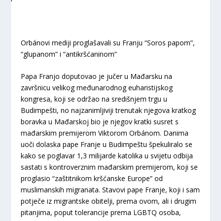
Orbánovi mediji proglašavali su Franju “Soros papom”,
“glupanom” i “antikršćaninom”
Papa Franjo doputovao je jučer u Mađarsku na
završnicu velikog međunarodnog euharistijskog
kongresa, koji se održao na središnjem trgu u
Budimpešti, no najzanimljiviji trenutak njegova kratkog
boravka u Mađarskoj bio je njegov kratki susret s
mađarskim premijerom Viktorom Orbánom. Danima
uoči dolaska pape Franje u Budimpeštu špekuliralo se
kako se poglavar 1,3 milijarde katolika u svijetu odbija
sastati s kontroverznim mađarskim premijerom, koji se
proglasio “zaštitnikom kršćanske Europe” od
muslimanskih migranata. Stavovi pape Franje, koji i sam
potječe iz migrantske obitelji, prema ovom, ali i drugim
pitanjima, poput tolerancije prema LGBTQ osoba,