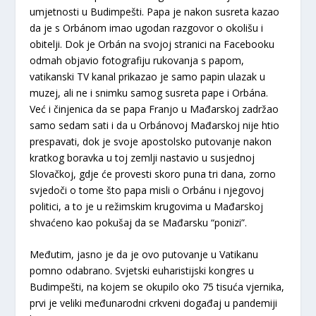
umjetnosti u Budimpešti. Papa je nakon susreta kazao
da je s Orbánom imao ugodan razgovor o okolišu i
obitelji. Dok je Orbán na svojoj stranici na Facebooku
odmah objavio fotografiju rukovanja s papom,
vatikanski TV kanal prikazao je samo papin ulazak u
muzej, ali ne i snimku samog susreta pape i Orbána.
Već i činjenica da se papa Franjo u Mađarskoj zadržao
samo sedam sati i da u Orbánovoj Mađarskoj nije htio
prespavati, dok je svoje apostolsko putovanje nakon
kratkog boravka u toj zemlji nastavio u susjednoj
Slovačkoj, gdje će provesti skoro puna tri dana, zorno
svjedoči o tome što papa misli o Orbánu i njegovoj
politici, a to je u režimskim krugovima u Mađarskoj
shvaćeno kao pokušaj da se Mađarsku “ponizi”.
Međutim, jasno je da je ovo putovanje u Vatikanu
pomno odabrano. Svjetski euharistijski kongres u
Budimpešti, na kojem se okupilo oko 75 tisuća vjernika,
prvi je veliki međunarodni crkveni događaj u pandemiji