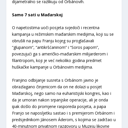
dijametralno se razlikuju od Orbánovih.
Samo 7 sati u Mađarskoj
O napetostima uoči posjeta svjedoči i recentna
kampanja u režimskim mađarskim medijima, koji su se
obrušili na papu Franju kojeg su proglašavali
“glupanom”, “antikršćaninom” i “Soros papom”,
povezujući ga s američko-mađarskim milijarderom i
filantropom, koji je već nekoliko godina predmet
huškačke kampanje u Orbánovim medijima.
Franjino odbijanje susreta s Orbánom javno je
obrazlagano činjenicom da on ne dolazi u posjet
Mađarskoj, nego samo na euharistijski kongres, kao i
da je umoran nakon srpanjske operacije, ali je onda
ipak došlo do promjene rasporeda posjeta, a papa
Franjo se naposljetku sastao i s premijerom Orbánom i
predsjednikom Jánosem Áderom, s kojima se zadržao u
40-minutnom privatnom razgovoru u Muzeju likovne