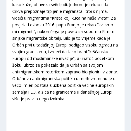
kako kaže, obaveza svih ljudi. Jednom je rekao i da
Crkva prepoznaje trpljenje migranata i trpi s njima,
videći u migrantima “Krista koji kuca na naša vrata”. Za
posjeta Lezbosu 2016. papa Franjo je rekao “svi smo
mi migranti”, nakon čega je poveo sa sobom u Rim tri
sirijske migrantske obitelji. Bilo je to vrijeme kada je
Orbán prvi u tadašnjoj Europi podigao visoku ogradu na
svojim granicama, tvrdeći da tako brani “kršćansku
Europu od muslimanske invazije”, a unatoč početkom
šoku, ubrzo se pokazalo da je Orbán sa svojom
antimigrantskom retorikom zapravo bio pionir i vizionar.
Orbánova antimigrantska politika u međuvremenu je u
većoj mjeri postala službena politika većine europskih
zemalja i EU, a žica na granicama u današnjoj Europi
više je pravilo nego iznimka.