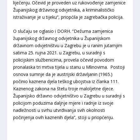
liječenju. Očevid je proveden uz rukovođenje zamjenice
Županijskog državnog odvjetnika, a kriminalističko
istraživanje je u tijeku”, priopćila je zagrebačka policija.
O slučaju se oglasio i DORH. “Dežurna zamjenica
županijskog državnog odvjetnika u Županijskom
državnom odvjetništvu u Zagrebu je u ranim jutarnjim
satima 25. rujna 2021. u Zagrebu, u suradnji s
policijskim službenicima, provela očevid povodom
pronalaska tri mrtva tijela u stanu u Mlinovima. Postoji
osnova sumnje da je austrijski državljanin (1965.)
počinio kaznena djela teškog ubojstva iz članka 111.
Kaznenog zakona na štetu troje maloljetne djece.
Županijsko državno odvjetništvo u Zagrebu u suradnji s
policijom poduzima daljnje mjere i radnje iz svoje
nadležnosti u svrhu utvrđivanja svih okolnosti
počinjenja ovih kaznenih djela”, stoji u priopćenju.