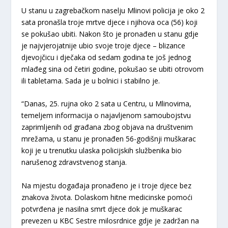
U stanu u zagrebačkom naselju Mlinovi policija je oko 2
sata pronašla troje mrtve djece i njihova oca (56) koji
se pokušao ubiti. Nakon što je pronađen u stanu gdje
je najvjerojatnije ubio svoje troje djece – blizance
djevojčicu i dječaka od sedam godina te još jednog
mlađeg sina od četiri godine, pokušao se ubiti otrovom
ili tabletama. Sada je u bolnici i stabilno je.
“Danas, 25. rujna oko 2 sata u Centru, u Mlinovima,
temeljem informacija o najavljenom samoubojstvu
zaprimljenih od građana zbog objava na društvenim
mrežama, u stanu je pronađen 56-godišnji muškarac
koji je u trenutku ulaska policijskih službenika bio
narušenog zdravstvenog stanja.
Na mjestu događaja pronađeno je i troje djece bez
znakova života. Dolaskom hitne medicinske pomoći
potvrđena je nasilna smrt djece dok je muškarac
prevezen u KBC Sestre milosrdnice gdje je zadržan na