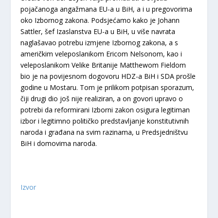
pojačanoga angažmana EU-a u BiH, a i u pregovorima
oko Izbornog zakona. Podsjećamo kako je Johann
Sattler, šef Izaslanstva EU-a u BiH, u više navrata
naglašavao potrebu izmjene Izbornog zakona, a s
američkim veleposlanikom Ericom Nelsonom, kao i
veleposlanikom Velike Britanije Matthewom Fieldom
bio je na povijesnom dogovoru HDZ-a BiH i SDA prošle
godine u Mostaru. Tom je prilikom potpisan sporazum,
čiji drugi dio još nije realiziran, a on govori upravo o
potrebi da reformirani Izborni zakon osigura legitiman
izbor i legitimno političko predstavljanje konstitutivnih
naroda i građana na svim razinama, u Predsjedništvu
BiH i domovima naroda.
Izvor