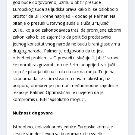
god bude dogovoreno, uzmu u obzir presude
Europskog suda za ljudska prava kako bi se oslobodio
prostor da BiH krene naprijed – dodao je Palmer. Na
pitanje o presudi Ustavnog suda u slučaju “Ljubić”
2016., koja od zakonodavaca traži da promijene Izborni
zakon kako bi se zajamčilo da politički predstavnici
jednog konstitutivnog naroda ne budu birani glasovima
drugog naroda, Palmer je odgovorio da to jest
određeni problem. – O presudi u slučaju “Ljubić” strane
će morati razgovarati, no ne želim unaprijed zaključiti
koja će pitanja biti na stolu na razmatranju. To je na
stranama da se s tim stvarima uhvate ukoštac, uz
potporu, ohrabrenje i pomoć međunarodne zajednice –
rekao je Palmer. Optimističan je i uvjeren da je
kompromis u BiH “apsolutno moguć”.
Nužnost dogovora
Istodobno, dolazak predsjednice Europske komisije
Ursule von der Leyen valja promatrati u svjetlu