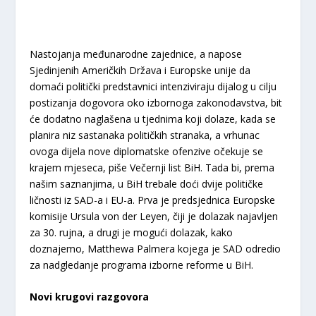
Nastojanja međunarodne zajednice, a napose
Sjedinjenih Američkih Država i Europske unije da
domaći politički predstavnici intenziviraju dijalog u cilju
postizanja dogovora oko izbornoga zakonodavstva, bit
će dodatno naglašena u tjednima koji dolaze, kada se
planira niz sastanaka političkih stranaka, a vrhunac
ovoga dijela nove diplomatske ofenzive očekuje se
krajem mjeseca, piše Večernji list BiH. Tada bi, prema
našim saznanjima, u BiH trebale doći dvije političke
ličnosti iz SAD-a i EU-a. Prva je predsjednica Europske
komisije Ursula von der Leyen, čiji je dolazak najavljen
za 30. rujna, a drugi je mogući dolazak, kako
doznajemo, Matthewa Palmera kojega je SAD odredio
za nadgledanje programa izborne reforme u BiH.
Novi krugovi razgovora