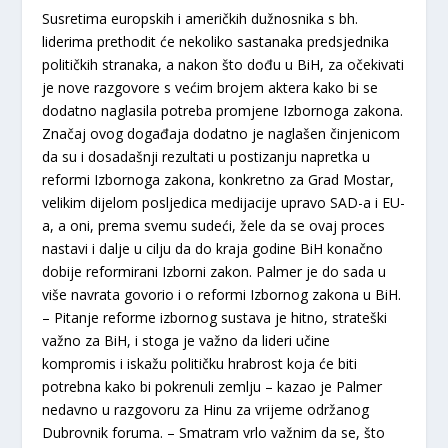
Susretima europskih i američkih dužnosnika s bh.
liderima prethodit će nekoliko sastanaka predsjednika
političkih stranaka, a nakon što dođu u BiH, za očekivati
je nove razgovore s većim brojem aktera kako bi se
dodatno naglasila potreba promjene Izbornoga zakona.
Značaj ovog događaja dodatno je naglašen činjenicom
da su i dosadašnji rezultati u postizanju napretka u
reformi Izbornoga zakona, konkretno za Grad Mostar,
velikim dijelom posljedica medijacije upravo SAD-a i EU-
a, a oni, prema svemu sudeći, žele da se ovaj proces
nastavi i dalje u cilju da do kraja godine BiH konačno
dobije reformirani Izborni zakon. Palmer je do sada u
više navrata govorio i o reformi Izbornog zakona u BiH.
– Pitanje reforme izbornog sustava je hitno, strateški
važno za BiH, i stoga je važno da lideri učine
kompromis i iskažu političku hrabrost koja će biti
potrebna kako bi pokrenuli zemlju – kazao je Palmer
nedavno u razgovoru za Hinu za vrijeme održanog
Dubrovnik foruma. – Smatram vrlo važnim da se, što