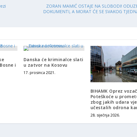
ezi
ZORAN MAMIĆ OSTAJE NA SLOBODI! ODUZ
DOKUMENTI, A MORAT ĆE SE SVAKOG TJEDNA
ke
Danska će kriminalce slati
Bosne i
u zatvor na Kosovu
17. prosinca 2021.
BIHAMK Oprez vozač
Poteškoće u promet
zbog jakih udara vje
učestalih odrona k
28. siječnja 2026.