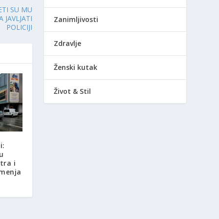
ETI SU MU
 JAVLJATI
Zanimljivosti
POLICIJI
Zdravlje
Ženski kutak
Život & Stil
i:
u
tra i
amenja