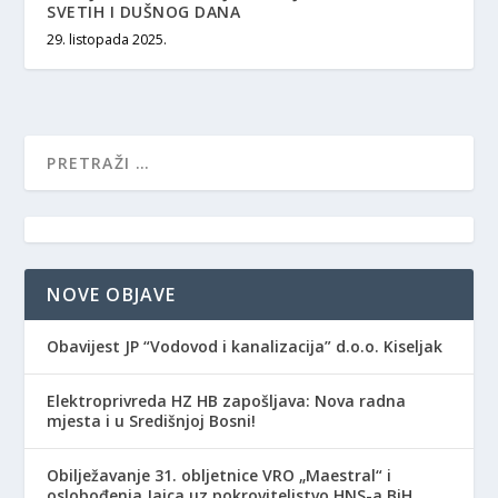
SVETIH I DUŠNOG DANA
29. listopada 2025.
NOVE OBJAVE
Obavijest JP “Vodovod i kanalizacija” d.o.o. Kiseljak
Elektroprivreda HZ HB zapošljava: Nova radna
mjesta i u Središnjoj Bosni!
Obilježavanje 31. obljetnice VRO „Maestral“ i
oslobođenja Jajca uz pokroviteljstvo HNS-a BiH