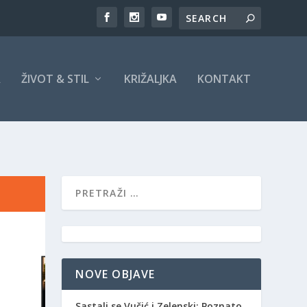
A
ŽIVOT & STIL
KRIŽALJKA
KONTAKT
NOVE OBJAVE
Sastali se Vučić i Zelenski: Poznato