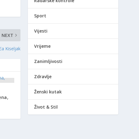
Radarske kontrole
Sport
Vijesti
NEXT
Vrijeme
ća Kiseljak
Zanimljivosti
Zdravlje
Ženski kutak
ena,
Život & Stil