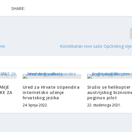
SHARE:
sne
Konstituiran novi saziv Općinskog vije
ANJE
Ured za Hrvate stipendira
Srušio se helikopter
TKE ZA
internetsko učenje
austrijskog biznism
hrvatskog jezika
poginuo pilot
24. lipnja 2022.
22. studenoga 2021.