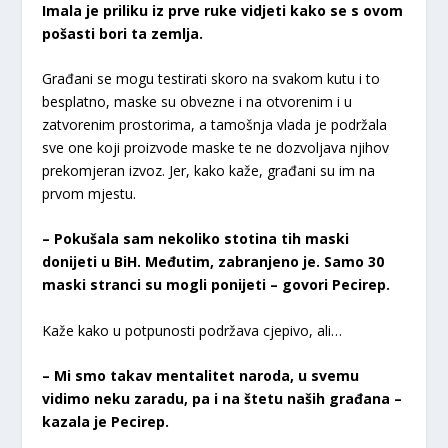
Imala je priliku iz prve ruke vidjeti kako se s ovom
pošasti bori ta zemlja.
Građani se mogu testirati skoro na svakom kutu i to
besplatno, maske su obvezne i na otvorenim i u
zatvorenim prostorima, a tamošnja vlada je podržala
sve one koji proizvode maske te ne dozvoljava njihov
prekomjeran izvoz. Jer, kako kaže, građani su im na
prvom mjestu.
– Pokušala sam nekoliko stotina tih maski
donijeti u BiH. Međutim, zabranjeno je. Samo 30
maski stranci su mogli ponijeti – govori Pecirep.
Kaže kako u potpunosti podržava cjepivo, ali…
– Mi smo takav mentalitet naroda, u svemu
vidimo neku zaradu, pa i na štetu naših građana –
kazala je Pecirep.