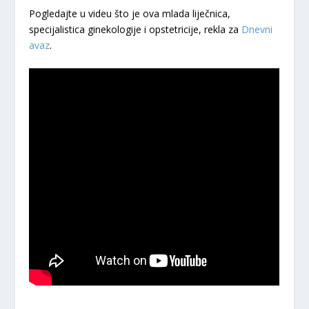
Pogledajte u videu što je ova mlada liječnica,
specijalistica ginekologije i opstetricije, rekla za
Dnevni
avaz
.