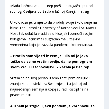
Mlada liječnica Ana Pecirep prešla je dugačak put od
rodnog Kiseljaka do Seula u Južnoj Koreji. I natrag.
U kolovozu je, umjesto da produlji svoje školovanje na
klinici The Catholic University of Korea Seoul St. Mary’s
Hospital, odlučila vratiti se u Kiseljak i pomoći svojim
kolegama lječnicima i sugrađanima u teškim
vremenima koja je izazvala pandemija koronavirusa.
– Pratila sam vijesti iz zemlje. Bilo mi je jako
teško da se ne vratim ovdje, da ne pomognem
svom kraju i stanovništvu – kazala je Pecirep.
Vratila se na svoj posao u ambulanti primjenjujući i
znanja koja je stekla za šest mjeseci u jednoj od
najuređenijih zemalja u kojoj su rad i disciplina na
prvom mjestu.
A u Seul je stigla u jeku pandemije koronavirusa.