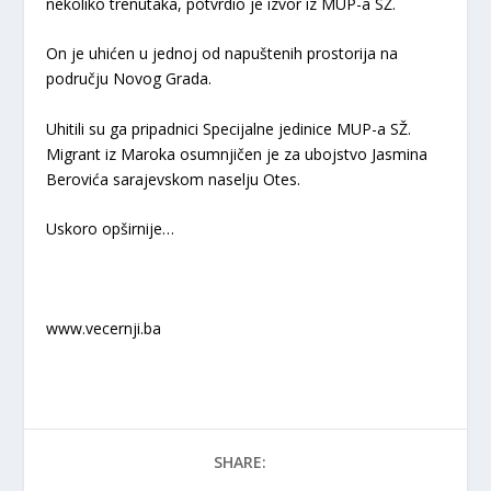
nekoliko trenutaka, potvrdio je izvor iz MUP-a SŽ.
On je uhićen u jednoj od napuštenih prostorija na
području Novog Grada.
Uhitili su ga pripadnici Specijalne jedinice MUP-a SŽ.
Migrant iz Maroka osumnjičen je za ubojstvo Jasmina
Berovića sarajevskom naselju Otes.
Uskoro opširnije…
www.vecernji.ba
SHARE: