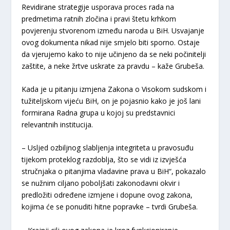
Revidirane strategije usporava proces rada na
predmetima ratnih zločina i pravi štetu krhkom
povjerenju stvorenom između naroda u BiH. Usvajanje
ovog dokumenta nikad nije smjelo biti sporno. Ostaje
da vjerujemo kako to nije učinjeno da se neki počinitelji
zaštite, a neke žrtve uskrate za pravdu – kaže Grubeša.
Kada je u pitanju izmjena Zakona o Visokom sudskom i
tužiteljskom vijeću BiH, on je pojasnio kako je još lani
formirana Radna grupa u kojoj su predstavnici
relevantnih institucija.
– Usljed ozbiljnog slabljenja integriteta u pravosuđu
tijekom proteklog razdoblja, što se vidi iz izvješća
stručnjaka o pitanjima vladavine prava u BiH“, pokazalo
se nužnim ciljano poboljšati zakonodavni okvir i
predložiti određene izmjene i dopune ovog zakona,
kojima će se ponuditi hitne popravke – tvrdi Grubeša.