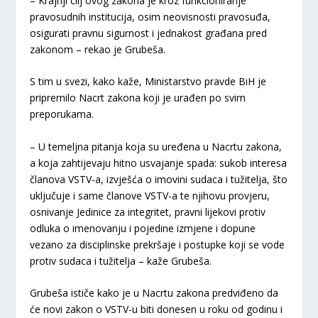
– Krajnji cilj ovog zakona je kroz funkcioniranje
pravosudnih institucija, osim neovisnosti pravosuđa,
osigurati pravnu sigurnost i jednakost građana pred
zakonom – rekao je Grubeša.
S tim u svezi, kako kaže, Ministarstvo pravde BiH je
pripremilo Nacrt zakona koji je urađen po svim
preporukama.
– U temeljna pitanja koja su uređena u Nacrtu zakona,
a koja zahtijevaju hitno usvajanje spada: sukob interesa
članova VSTV-a, izvješća o imovini sudaca i tužitelja, što
uključuje i same članove VSTV-a te njihovu provjeru,
osnivanje Jedinice za integritet, pravni lijekovi protiv
odluka o imenovanju i pojedine izmjene i dopune
vezano za disciplinske prekršaje i postupke koji se vode
protiv sudaca i tužitelja – kaže Grubeša.
Grubeša ističe kako je u Nacrtu zakona predviđeno da
će novi zakon o VSTV-u biti donesen u roku od godinu i