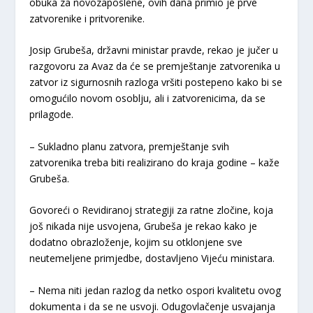
obuka za novozaposlene, ovih dana primio je prve
zatvorenike i pritvorenike.
Josip Grubeša, državni ministar pravde, rekao je jučer u
razgovoru za Avaz da će se premještanje zatvorenika u
zatvor iz sigurnosnih razloga vršiti postepeno kako bi se
omogućilo novom osoblju, ali i zatvorenicima, da se
prilagode.
– Sukladno planu zatvora, premještanje svih
zatvorenika treba biti realizirano do kraja godine – kaže
Grubeša.
Govoreći o Revidiranoj strategiji za ratne zločine, koja
još nikada nije usvojena, Grubeša je rekao kako je
dodatno obrazloženje, kojim su otklonjene sve
neutemeljene primjedbe, dostavljeno Vijeću ministara.
– Nema niti jedan razlog da netko ospori kvalitetu ovog
dokumenta i da se ne usvoji. Odugovlačenje usvajanja