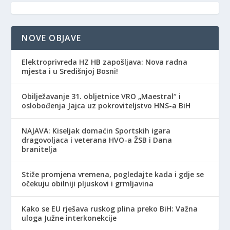
NOVE OBJAVE
Elektroprivreda HZ HB zapošljava: Nova radna
mjesta i u Središnjoj Bosni!
Obilježavanje 31. obljetnice VRO „Maestral“ i
oslobođenja Jajca uz pokroviteljstvo HNS-a BiH
NAJAVA: Kiseljak domaćin Sportskih igara
dragovoljaca i veterana HVO-a ŽSB i Dana
branitelja
Stiže promjena vremena, pogledajte kada i gdje se
očekuju obilniji pljuskovi i grmljavina
Kako se EU rješava ruskog plina preko BiH: Važna
uloga Južne interkonekcije