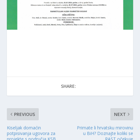
SHARE:
PREVIOUS
NEXT
Kiseljak domaćin
Primate li hrvatsku mirovinu
potpisivanja ugovora za
u BiH? Doznajte koliki se
projekte s područja KSB
RAST očekuje