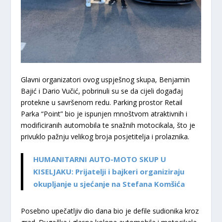
​Glavni organizatori ovog uspješnog skupa,
Benjamin
Bajić i Dario Vučić
, pobrinuli su se da cijeli događaj
protekne u savršenom redu. Parking prostor Retail
Parka “Point” bio je ispunjen mnoštvom atraktivnih i
modificiranih automobila te snažnih motocikala, što je
privuklo pažnju velikog broja posjetitelja i prolaznika.
HUMANITARNI AUTO-MOTO SKUP U
KISELJAKU: Prijatelji i bajkeri organiziraju
okupljanje u sjećanje na Stefana Komšića
​Posebno upečatljiv dio dana bio je defile sudionika kroz