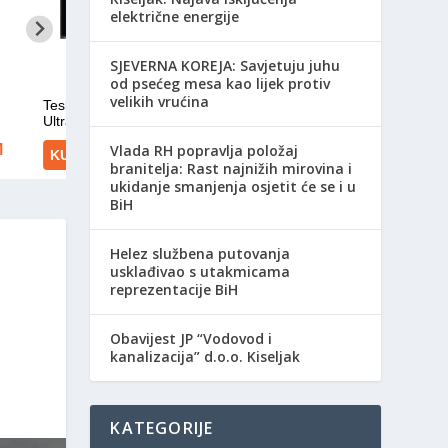
električne energije
SJEVERNA KOREJA: Savjetuju juhu
od psećeg mesa kao lijek protiv
velikih vrućina
Vlada RH popravlja položaj
branitelja: Rast najnižih mirovina i
ukidanje smanjenja osjetit će se i u
BiH
Helez službena putovanja
usklađivao s utakmicama
O
reprezentacije BiH
Obavijest JP “Vodovod i
kanalizacija” d.o.o. Kiseljak
KATEGORIJE