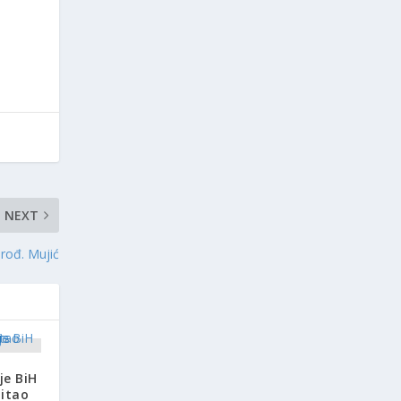
NEXT
 rođ. Mujić
je BiH
titao