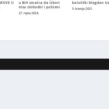
AROVE U
u BiH smatra da izbori
katolički blagdan U
E
nisu slobodni i pošteni
3. travnja 2021.
27. rujna 2024.