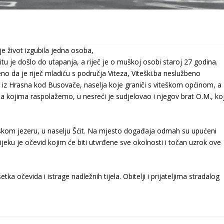
e život izgubila jedna osoba,
u je došlo do utapanja, a riječ je o muškoj osobi staroj 27 godina.
no da je riječ mladiću s područja Viteza, Viteški.ba neslužbeno
M. iz Hrasna kod Busovače, naselja koje graniči s viteškom općinom, a
a kojima raspolažemo, u nesreći je sudjelovao i njegov brat O.M., koj
skom jezeru, u naselju Šćit. Na mjesto događaja odmah su upućeni
tijeku je očevid kojim će biti utvrđene sve okolnosti i točan uzrok ove
ka očevida i istrage nadležnih tijela. Obitelji i prijateljima stradalog