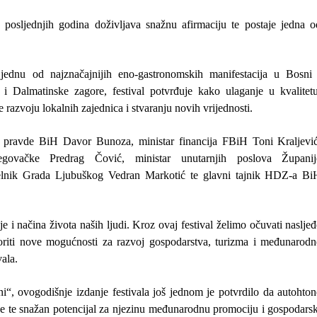
k posljednjih godina doživljava snažnu afirmaciju te postaje jedna o
jednu od najznačajnijih eno-gastronomskih manifestacija u Bosni 
i Dalmatinske zagore, festival potvrđuje kako ulaganje u kvalitetu
 razvoju lokalnih zajednica i stvaranju novih vrijednosti.
ar pravde BiH
Davor Bunoza
, ministar financija FBiH
Toni Kraljevi
cegovačke
Predrag Čović
, ministar unutarnjih poslova Županij
elnik Grada Ljubuškog
Vedran Markotić
te glavni tajnik HDZ-a Bi
je i načina života naših ljudi. Kroz ovaj festival želimo očuvati naslje
tvoriti nove mogućnosti za razvoj gospodarstva, turizma i međunarodn
vala.
i“,
ovogodišnje izdanje festivala još jednom je potvrdilo da autohton
ine te snažan potencijal za njezinu međunarodnu promociju i gospodarsk