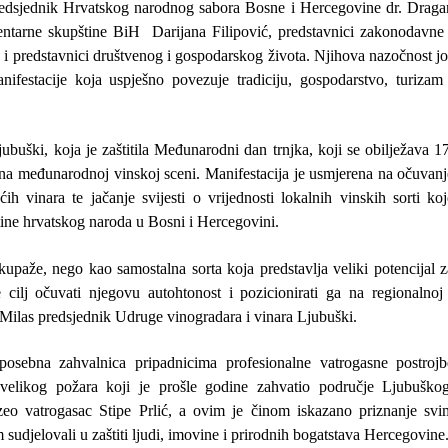
predsjednik Hrvatskog narodnog sabora Bosne i Hercegovine
dr. Draga
entarne skupštine BiH
Darijana Filipović
, predstavnici zakonodavne 
ao i predstavnici društvenog i gospodarskog života. Njihova nazočnost j
ifestacije koja uspješno povezuje tradiciju, gospodarstvo, turizam 
ubuški, koja je zaštitila Međunarodni dan trnjka, koji se obilježava 1
e na međunarodnoj vinskoj sceni. Manifestacija je usmjerena na očuvanj
h vinara te jačanje svijesti o vrijednosti lokalnih vinskih sorti koj
tine hrvatskog naroda u Bosni i Hercegovini.
upaže, nego kao samostalna sorta koja predstavlja veliki potencijal z
cilj očuvati njegovu autohtonost i pozicionirati ga na regionalnoj 
Milas
predsjednik Udruge vinogradara i vinara Ljubuški.
posebna zahvalnica pripadnicima profesionalne vatrogasne postrojb
velikog požara koji je prošle godine zahvatio područje Ljubuškog
zeo vatrogasac Stipe Prlić, a ovim je činom iskazano priznanje svi
sudjelovali u zaštiti ljudi, imovine i prirodnih bogatstava Hercegovine