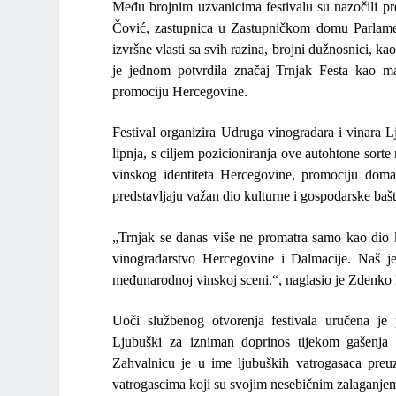
Među brojnim uzvanicima festivalu su nazočili 
Čović
, zastupnica u Zastupničkom domu Parlam
izvršne vlasti sa svih razina, brojni dužnosnici, k
je jednom potvrdila značaj Trnjak Festa kao man
promociju Hercegovine.
Festival organizira Udruga vinogradara i vinara Lj
lipnja, s ciljem pozicioniranja ove autohtone sort
vinskog identiteta Hercegovine, promociju domaći
predstavljaju važan dio kulturne i gospodarske baš
„Trnjak se danas više ne promatra samo kao dio k
vinogradarstvo Hercegovine i Dalmacije. Naš je 
međunarodnoj vinskoj sceni.“,
naglasio je
Zdenko 
Uoči službenog otvorenja festivala uručena je 
Ljubuški za izniman doprinos tijekom gašenja 
Zahvalnicu je u ime ljubuških vatrogasaca preu
vatrogascima koji su svojim nesebičnim zalaganjem 