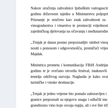
Nakon uručenja zahvalnice ljubuškim vatrogascima
godinu državnom tajniku u Ministarstvu poljopr
Priznanje je uručeno kao znak zahvalnosti za 
vinogradarstva i vinarstva te promociji vrijedno
zajedničkog djelovanja na očuvanju i međunarodnoj 
,,Trnjak je danas postao prepoznatljiv simbol vin
nositi s ponosom i odgovornošću, promičući vrijed
Majdak
.
Ministrica prometa i komunikacija FBiH
Andrija
godinu te je svečano otvorila festival, istaknuvš
temelja održivog razvoja. Naglasila je kako ov
turističke i vinske destinacije.
„Trnjak je jedno vrijeme bio pomalo zaboravljen i os
granice prepoznali su njegovu snagu i odlučili mu 
grandiozno vino koje osvaja regiju, ali i sve šire trž