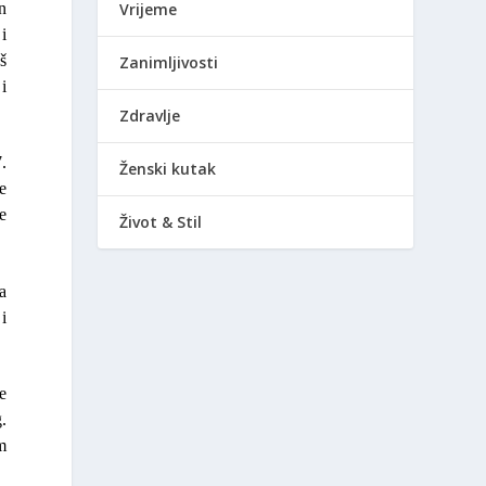
n
Vrijeme
i
oš
Zanimljivosti
i
Zdravlje
7.
Ženski kutak
e
e
Život & Stil
a
i
e
.
m
.