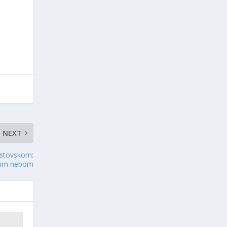
NEXT
estovskom:
anim nebom