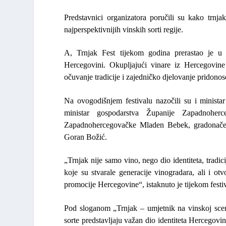
Predstavnici organizatora poručili su kako trnja
najperspektivnijih vinskih sorti regije.
A, Trnjak Fest tijekom godina prerastao je u 
Hercegovini. Okupljajući vinare iz Hercegovine 
očuvanje tradicije i zajedničko djelovanje pridonose
Na ovogodišnjem festivalu nazočili su i minist
ministar gospodarstva Županije Zapadnoher
Zapadnohercegovačke
Mladen Bebek
, gradonač
Goran Božić
.
„Trnjak nije samo vino, nego dio identiteta, tradici
koje su stvarale generacije vinogradara, ali i o
promocije Hercegovine“,
istaknuto je tijekom festi
Pod sloganom „
Trnjak – umjetnik na vinskoj scen
sorte predstavljaju važan dio identiteta Hercegov