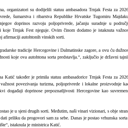
, organizatori su dodijelili statuu ambasadora Trnjak Festa za 2026
ivrede, šumarstva i ribarstva Republike Hrvatske Tugomiru Majdaku
njegov doprinos razvoju poljoprivrede, jačanju suradnje u područj
sti koje Trnjak Fest njeguje. Ovim činom dodatno je istaknuta važnos
afirmaciji autohtonih vinskih sorti.
ogradarske tradicije Hercegovine i Dalmatinske zagore, a ovu ću dužnos
nosti koje ova autohtona sorta predstavlja.“,
zaključio je
državni tajn
na Katić
također je primila statuu ambasadorice Trnjak Festa za 2026
i važnost povezivanja turizma, poljoprivrede i lokalne proizvodnje ka
akvi događaji doprinose prepoznatljivosti Hercegovine kao suvremen
tao je u sjeni drugih sorti. Međutim, naši vinari vizionari, s obje stra
dati priliku da progovori sam za sebe. Danas je postao vrhunska sorta 
ište“,
istaknula je
ministrica Katić
.