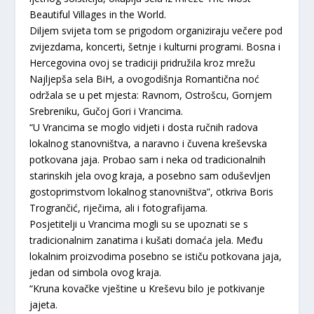
Beautiful Villages in the World.
Diljem svijeta tom se prigodom organiziraju večere pod
zvijezdama, koncerti, šetnje i kulturni programi. Bosna i
Hercegovina ovoj se tradiciji pridružila kroz mrežu
Najljepša sela BiH, a ovogodišnja Romantična noć
održala se u pet mjesta: Ravnom, Ostrošcu, Gornjem
Srebreniku, Gučoj Gori i Vrancima.
“U Vrancima se moglo vidjeti i dosta ručnih radova
lokalnog stanovništva, a naravno i čuvena kreševska
potkovana jaja. Probao sam i neka od tradicionalnih
starinskih jela ovog kraja, a posebno sam oduševljen
gostoprimstvom lokalnog stanovništva”, otkriva Boris
Trogrančić, riječima, ali i fotografijama.
Posjetitelji u Vrancima mogli su se upoznati se s
tradicionalnim zanatima i kušati domaća jela. Među
lokalnim proizvodima posebno se ističu potkovana jaja,
jedan od simbola ovog kraja.
“Kruna kovačke vještine u Kreševu bilo je potkivanje
jajeta.