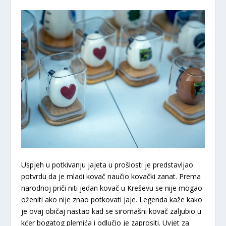
Uspjeh u potkivanju jajeta u prošlosti je predstavljao
potvrdu da je mladi kovač naučio kovački zanat. Prema
narodnoj priči niti jedan kovač u Kreševu se nije mogao
oženiti ako nije znao potkovati jaje. Legenda kaže kako
je ovaj običaj nastao kad se siromašni kovač zaljubio u
kćer bogatog plemića i odlučio je zaprositi. Uvjet za