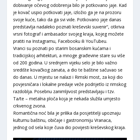
dobivanje očevog odobrenja bilo je potkovano jaje. Kad
je kovač uspio potkovati jaje, izložio ga je na prozoru
svoje kuće, tako da ga svi vide. Potkovano jaje danas
predstavlja nadaleko poznati kreševski suvenir“, otkriva
vrsni fotograf i ambasador svojeg kraja, kojeg možete
pratiti na Instagramu, Facebooku ili YouTubeu.
Vranci su poznati po starim bosanskim kućama i
tradicijskoj arhitekturi, a mnoge građevine stare su više
od 200 godina. U srednjem vijeku selo je bilo važno
središte kovačkog zanata, a dio te baštine sačuvao se
do danas. U mjestu se nalazi i Rimski most, za koji dio
povjesničara i lokalne predaje veže podrijetlo iz rimskog
razdoblja. Posebnu zanimljivost predstavljaju i tzv.
Ta/te – metalna ploča koja je nekada služila umjesto
crkvenog zvona.
Romantična noć bila je prilika da posjetitelji upoznaju
kulturnu baštinu, običaje i gastronomiju Vranaca,
jednog od sela koje čuva dio povijesti kreševskog kraja.