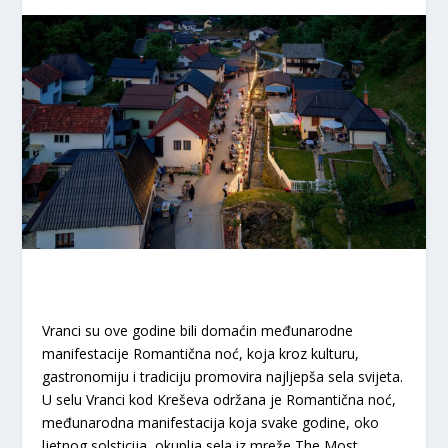
Vranci su ove godine bili domaćin međunarodne
manifestacije Romantična noć, koja kroz kulturu,
gastronomiju i tradiciju promovira najljepša sela svijeta.
U selu Vranci kod Kreševa održana je Romantična noć,
međunarodna manifestacija koja svake godine, oko
ljetnog solsticija, okuplja sela iz mreže The Most