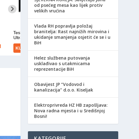
od psećeg mesa kao lijek protiv
velikih vrućina
Vlada RH popravlja položaj
branitelja: Rast najnižih mirovina i
ukidanje smanjenja osjetit će se i u
BiH
Helez službena putovanja
usklađivao s utakmicama
reprezentacije BiH
Obavijest JP “Vodovod i
kanalizacija” d.o.o. Kiseljak
Elektroprivreda HZ HB zapošljava:
Nova radna mjesta i u Središnjoj
Bosni!
KATEGORIJE