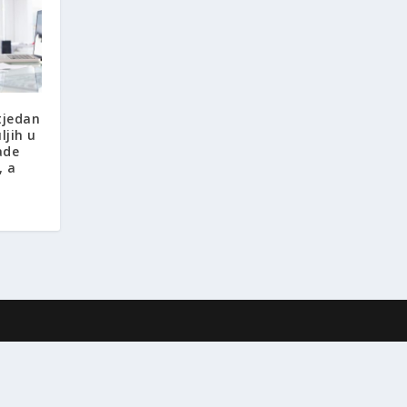
 tjedan
ljih u
ade
, a