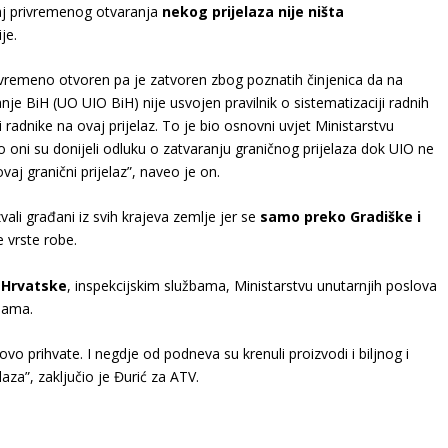
čaj privremenog otvaranja
nekog prijelaza nije ništa
je.
privremeno otvoren pa je zatvoren zbog poznatih činjenica da na
 BiH (UO UIO BiH) nije usvojen pravilnik o sistematizaciji radnih
radnike na ovaj prijelaz. To je bio osnovni uvjet Ministarstvu
 oni su donijeli odluku o zatvaranju graničnog prijelaza dok UIO ne
ovaj granični prijelaz”, naveo je on.
zvali građani iz svih krajeva zemlje jer se
samo preko Gradiške i
e vrste robe.
e Hrvatske
, inspekcijskim službama, Ministarstvu unutarnjih poslova
jama.
ovo prihvate. I negdje od podneva su krenuli proizvodi i biljnog i
aza”, zaključio je Đurić za ATV.