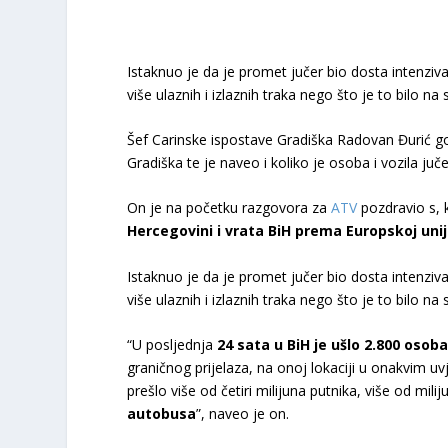
Istaknuo je da je promet jučer bio dosta intenziv
više ulaznih i izlaznih traka nego što je to bilo na
Šef Carinske ispostave Gradiška Radovan Đurić 
Gradiška te je naveo i koliko je osoba i vozila ju
On je na početku razgovora za
ATV
pozdravio s, 
Hercegovini i vrata BiH prema Europskoj unij
Istaknuo je da je promet jučer bio dosta intenziv
više ulaznih i izlaznih traka nego što je to bilo na
“U posljednja
24 sata u BiH je ušlo 2.800 osoba,
graničnog prijelaza, na onoj lokaciji u onakvim u
prešlo više od četiri milijuna putnika, više od miliju
autobusa
”, naveo je on.