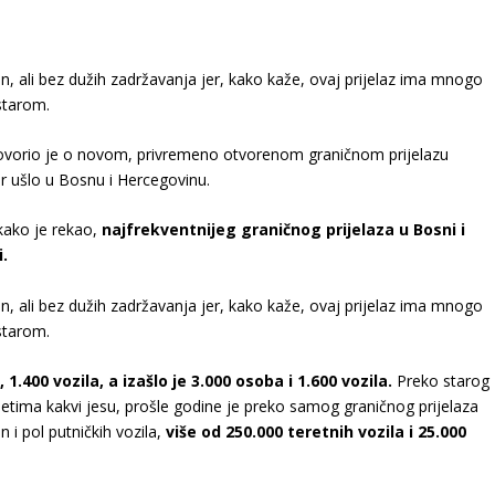
an, ali bez dužih zadržavanja jer, kako kaže, ovaj prijelaz ima mnogo
 starom.
govorio je o novom, privremeno otvorenom graničnom prijelazu
čer ušlo u Bosnu i Hercegovinu.
kako je rekao,
najfrekventnijeg graničnog prijelaza u Bosni i
i.
an, ali bez dužih zadržavanja jer, kako kaže, ovaj prijelaz ima mnogo
 starom.
 1.400 vozila, a izašlo je 3.000 osoba i 1.600 vozila.
Preko starog
vjetima kakvi jesu, prošle godine je preko samog graničnog prijelaza
n i pol putničkih vozila,
više od 250.000 teretnih vozila i 25.000