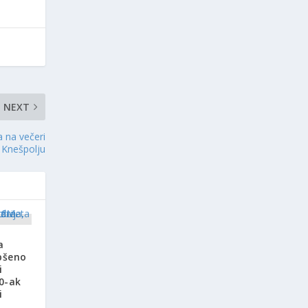
NEXT
 na večeri
u Knešpolju
a
pšeno
i
20-ak
i