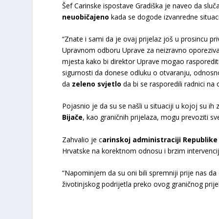
Šef Carinske ispostave Gradiška je naveo da slu
neuobičajeno
kada se dogode izvanredne situaci
“Znate i sami da je ovaj prijelaz još u prosincu 
Upravnom odboru Uprave za neizravno oporezivanje
mjesta kako bi direktor Uprave mogao rasporediti 
sigurnosti da donese odluku o otvaranju, odnosno
da
zeleno svjetlo
da bi se rasporedili radnici na 
Pojasnio je da su se našli u situaciji u kojoj su ih 
Bijače
, kao graničnih prijelaza, mogu prevoziti sv
Zahvalio je c
arinskoj administraciji Republik
Hrvatske na korektnom odnosu i brzim intervenci
“Napominjem da su oni bili spremniji prije nas da 
životinjskog podrijetla preko ovog graničnog prijel