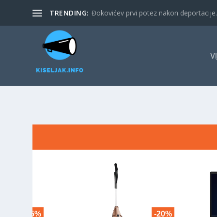
TRENDING:
Đokovićev prvi potez nakon deportacije. 
V