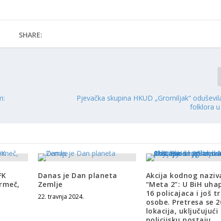
SHARE:
m:
Pjevačka skupina HKUD „Gromiljak“ oduševila
folklora 
FK
Danas je Dan planeta
Akcija kodnog naziv
grmeč,
Zemlje
“Meta 2”: U BiH uha
16 policajaca i još tr
22. travnja 2024.
osobe. Pretresa se 
lokacija, uključujući 
policijsku postaju