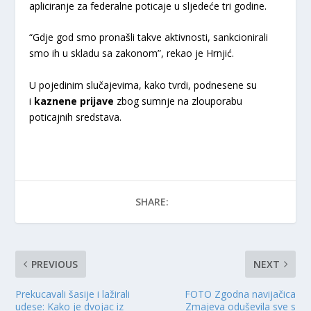
apliciranje za federalne poticaje u sljedeće tri godine.
“Gdje god smo pronašli takve aktivnosti, sankcionirali
smo ih u skladu sa zakonom”, rekao je Hrnjić.
U pojedinim slučajevima, kako tvrdi, podnesene su
i
kaznene prijave
zbog sumnje na zlouporabu
poticajnih sredstava.
SHARE:
PREVIOUS
NEXT
Prekucavali šasije i lažirali
FOTO Zgodna navijačica
udese: Kako je dvojac iz
Zmajeva oduševila sve s