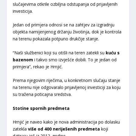
slučajevima otkrile ozbiljna odstupanja od prijavljenih
investicija.
Jedan od primjera odnosi se na zahtjev za izgradnju
objekta namijenjenog držanju životinja, dok je kontrola
na terenu pokazala potpuno drukčije stanje.
“Naši službenici koji su otišli na teren zatekli su
kuću s
bazenom
i takvo smo izvješće dobili. To je jedan od
primjera”, rekao je Hrnjić.
Prema njegovim riječima, u konkretnom slučaju stanje
na terenu nije odgovaralo prijavljenoj investiciji za koju
su tražena poticajna sredstva.
Stotine spornih predmeta
Hrnjić je naveo kako je nova administracija po dolasku
zatekla
više od 400 neriješenih predmeta
koji
datiraju još iz 2012. godine.