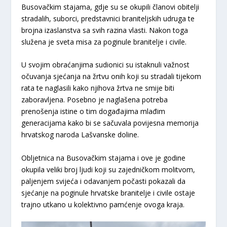
Busovačkim stajama, gdje su se okupili članovi obitelji
stradalih, suborci, predstavnici braniteljskih udruga te
brojna izaslanstva sa svih razina vlasti. Nakon toga
služena je sveta misa za poginule branitelje i civile.
U svojim obraćanjima sudionici su istaknuli važnost
očuvanja sjećanja na žrtvu onih koji su stradali tijekom
rata te naglasili kako njihova žrtva ne smije biti
zaboravljena. Posebno je naglašena potreba
prenošenja istine o tim događajima mlađim
generacijama kako bi se sačuvala povijesna memorija
hrvatskog naroda Lašvanske doline.
Obljetnica na Busovačkim stajama i ove je godine
okupila veliki broj ljudi koji su zajedničkom molitvom,
paljenjem svijeća i odavanjem počasti pokazali da
sjećanje na poginule hrvatske branitelje i civile ostaje
trajno utkano u kolektivno pamćenje ovoga kraja.