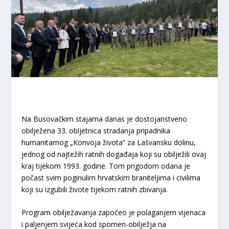
Na Busovačkim stajama danas je dostojanstveno
obilježena 33. obljetnica stradanja pripadnika
humanitarnog „Konvoja života“ za Lašvansku dolinu,
jednog od najtežih ratnih događaja koji su obilježili ovaj
kraj tijekom 1993. godine. Tom prigodom odana je
počast svim poginulim hrvatskim braniteljima i civilima
koji su izgubili živote tijekom ratnih zbivanja.
Program obilježavanja započeo je polaganjem vijenaca
i paljenjem svijeća kod spomen-obilježja na