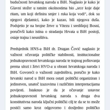
budućnosti hrvatskog naroda u BiH. Naglasio je kako je
Glavni stožer u ratnim okolnostima bio „
srce koje daje
ritam, um koji definira smjer i ruka koja vodi“
, dok su
njegovi djelatnici, kako je kazao, bili njegova duša.
Podsjetio je na brojne žrtve u Vitezu i središnjoj Bosni,
poručivši kako istina o stradanju Hrvata u BiH postoji,
ostaje trajna i neuništiva.
Predsjednik HNS-a BiH
dr. Dragan Čović
naglasio je
važnost očuvanja političke stabilnosti, institucionalne
jednakopravnosti hrvatskoga naroda te trajnog poštovanja
prema ulozi i žrtvi HVO-a u obrani hrvatskoga naroda i
BiH. Govoreći o važnosti zajedništva, poručio je kako
hrvatski narod u BiH mora ostati politički organiziran i
jedinstven, unatoč izazovima i različitim interpretacijama
povijesti. Istaknuo je da je očuvanje ustavne
jednakopravnosti hrvatskog naroda s druga dva
konstitutivna naroda ključni politički cilj te da se to može
postići samo kroz odgovorno i dosljedno političko