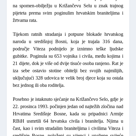
na spomen-obilježju u Križančevu Selu u znak trajnog
pijeteta prema svim poginulim hrvatskim braniteljima i
žrtvama rata.
Tijekom ratnih stradanja i potpune blokade hrvatskog
naroda u središnjoj Bosni, koja je trajala 316 dana,
područje Viteza podnijelo je iznimno teške ljudske
gubitke. Poginula su 653 vojnika i civila, među kojima i
21 dijete, dok je više od dvije tisuće osoba ranjeno. Rat je
iza sebe ostavio stotine obitelji bez svojih najmilijih,
uključujući 328 udovica te velik broj djece koja su ostala
bez jednog ili oba roditelja.
Posebno je istaknuto sjećanje na Križančevo Selo, gdje je
22. prosinca 1993. počinjen jedan od najtežih zločina nad
Hrvatima Središnje Bosne, kada su pripadnici Armije
RBiH usmrtili 64 hrvatska civila i branitelja. Njima u
čast, kao i svim stradalim braniteljima i civilima Viteza i
središnje Bosne, položeni su vijenci i upaljene svijeće