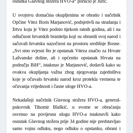
osnutka Glavnog stožera HVO-a“ poručio je Jurić.
U svojstvu domaćina okupljenima se obratio i načelnik
Općine Vitez
Boris Marjanović
, podsjetivši na stradanja i
žrtvu koju je Vitez podnio tijekom ratnih godina, ali i na
odlučnost hrvatskih branitelja koji su obranili svoj narod i
sačuvali hrvatsku nazočnost na prostoru središnje Bosne.
„Svi smo svjesni što je opstanak Viteza značio za Hrvate
Lašvanske doline, ali i općenito opstanak Hrvata na
području BiH“,
istaknuo je Marjanović, dodavši kako su
ovakva okupljanja važna zbog njegovanja zajedništva
koje je očuvalo hrvatski narod kroz protekla vremena te
očuvanja vrijednosti i časne uloge HVO-a.
Nekadašnji načelnik Glavnog stožera HVO-a, general-
pukovnik
Tihomir Blaškić
, u svome se obraćanju
osvrnuo na povijesnu ulogu HVO-a istaknuvši kako
osnutak Glavnog stožera prije 34 godine nije predstavljao
samo vojnu odluku, nego odluku o opstanku, obrani i