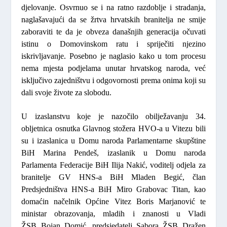
djelovanje. Osvrnuo se i na ratno razdoblje i stradanja,
naglašavajući da se žrtva hrvatskih branitelja ne smije
zaboraviti te da je obveza današnjih generacija očuvati
istinu o Domovinskom ratu i spriječiti njezino
iskrivljavanje. Posebno je naglasio kako u tom procesu
nema mjesta podjelama unutar hrvatskog naroda, već
isključivo zajedništvu i odgovornosti prema onima koji su
dali svoje živote za slobodu.
U izaslanstvu koje je nazočilo obilježavanju 34.
obljetnica osnutka Glavnog stožera HVO-a u Vitezu bili
su i izaslanica u Domu naroda Parlamentarne skupštine
BiH
Marina Pendeš
, izaslanik u Domu naroda
Parlamenta Federacije BiH
Ilija Nakić,
voditelj odjela za
branitelje GV HNS-a BiH
Mladen Begić,
član
Predsjedništva HNS-a BiH
Miro Grabovac Titan,
kao
domaćin načelnik Općine Vitez
Boris Marjanović
te
ministar obrazovanja, mladih i znanosti u Vladi
ŽSB
Bojan Domić
, predsjedatelj Sabora ŽSB
Dražen