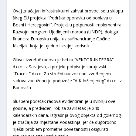
​Ovaj značajan infrastrukturni zahvat provodi se u sklopu
šireg EU projekta “Podrška oporavku od poplava u
Bosni i Hercegovini”. Projekt u potpunosti implementira
Razvojni program Ujedinjenih naroda (UNDP), dok ga
financira Europska unija, uz sufinanciranje Općine
Kiseljak, koja je ujedno i krajnji korisnik.
​Glavni izvođač radova je tvrtka “VEKTOR-INTEGRA”
d.o.o. iz Sarajeva, a projekt potpisuje sarajevski
“Tracest” d.o.o. Za stručni nadzor nad izvođenjem
radova zaduženo je poduzeće “AIK Inženjering” d.o.o. iz
Banovića.
​Službeni početak radova evidentiran je u svibnju ove
godine, a predviđeni rok za završetak je 240
kalendarskih dana. Izgradnja ovog objekta od golemog
je značaja za mještane Podastinja, jer će dugoročno
riješiti problem prometne povezanosti i osigurati