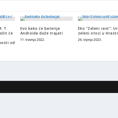
. T.
Evo kako će baterija
Eko “Zeleni rast”: U
ožit će
Androida duže trajati
zeleni otoci u Hras
11. travnja 2022.
26. srpnja 2023.
nosti od