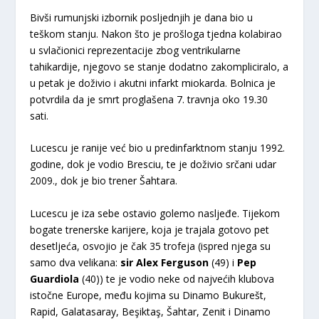
Bivši rumunjski izbornik posljednjih je dana bio u
teškom stanju. Nakon što je prošloga tjedna kolabirao
u svlačionici reprezentacije zbog ventrikularne
tahikardije, njegovo se stanje dodatno zakompliciralo, a
u petak je doživio i akutni infarkt miokarda. Bolnica je
potvrdila da je smrt proglašena 7. travnja oko 19.30
sati.
Lucescu je ranije već bio u predinfarktnom stanju 1992.
godine, dok je vodio Bresciu, te je doživio srčani udar
2009., dok je bio trener Šahtara.
Lucescu je iza sebe ostavio golemo nasljeđe. Tijekom
bogate trenerske karijere, koja je trajala gotovo pet
desetljeća, osvojio je čak 35 trofeja (ispred njega su
samo dva velikana:
sir Alex Ferguson
(49) i
Pep
Guardiola
(40)) te je vodio neke od najvećih klubova
istočne Europe, među kojima su Dinamo Bukurešt,
Rapid, Galatasaray, Beşiktaş, Šahtar, Zenit i Dinamo