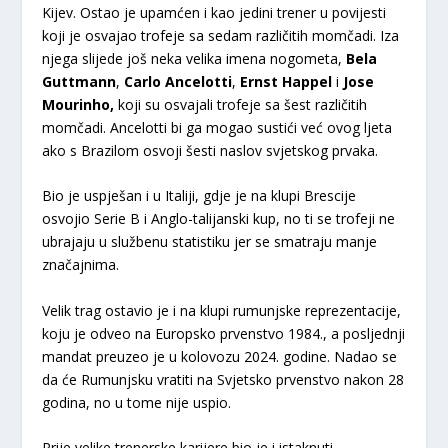
Kijev. Ostao je upamćen i kao jedini trener u povijesti
koji je osvajao trofeje sa sedam različitih momčadi. Iza
njega slijede još neka velika imena nogometa,
Bela
Guttmann
,
Carlo Ancelotti
,
Ernst Happel
i
Jose
Mourinho,
koji su osvajali trofeje sa šest različitih
momčadi. Ancelotti bi ga mogao sustići već ovog ljeta
ako s Brazilom osvoji šesti naslov svjetskog prvaka.
Bio je uspješan i u Italiji, gdje je na klupi Brescije
osvojio Serie B i Anglo-talijanski kup, no ti se trofeji ne
ubrajaju u službenu statistiku jer se smatraju manje
značajnima.
Velik trag ostavio je i na klupi rumunjske reprezentacije,
koju je odveo na Europsko prvenstvo 1984., a posljednji
mandat preuzeo je u kolovozu 2024. godine. Nadao se
da će Rumunjsku vratiti na Svjetsko prvenstvo nakon 28
godina, no u tome nije uspio.
Prije velike trenerske karijere bio je i istaknuti